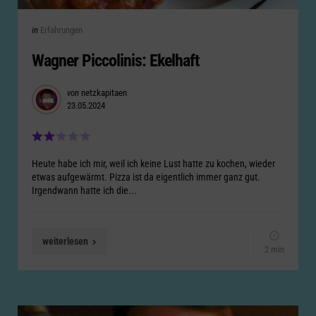
Categories
Posted
in
Erfahrungen
in
Wagner Piccolinis: Ekelhaft
Posted
von
netzkapitaen
23.05.2024
by
Heute habe ich mir, weil ich keine Lust hatte zu kochen, wieder
etwas aufgewärmt. Pizza ist da eigentlich immer ganz gut.
Irgendwann hatte ich die...
weiterlesen
2 min