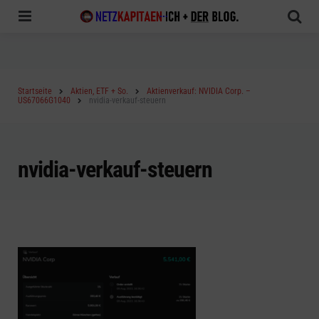
Menu
Sea
Startseite
Aktien, ETF + So.
Aktienverkauf: NVIDIA Corp. –
US67066G1040
nvidia-verkauf-steuern
nvidia-verkauf-steuern