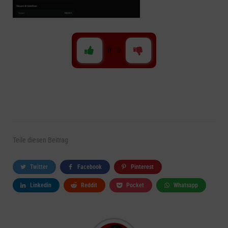
0
-
0
Teile
diesen Beitrag
Twitter
Facebook
Pinterest
Linkedin
Reddit
Pocket
Whatsapp