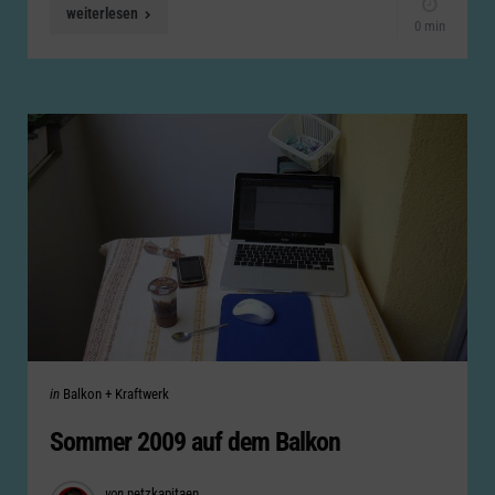
weiterlesen
0 min
Categories
Posted
in
Balkon + Kraftwerk
in
Sommer 2009 auf dem Balkon
Posted
von
netzkapitaen