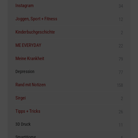
Instagram
34
Joggen, Sport + Fitness
12
Kinderbuchgeschichte
2
ME EVERYDAY
22
Meine Krankheit
79
Depression
77
Rand mit Notizen
158
Sirgei
2
Tipps + Tricks
26
3D Druck
11
SmartHome
5