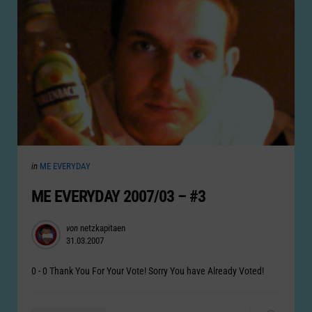
Categories
Posted
in
ME EVERYDAY
in
ME EVERYDAY 2007/03 – #3
Posted
von
netzkapitaen
31.03.2007
by
0 - 0 Thank You For Your Vote! Sorry You have Already Voted!