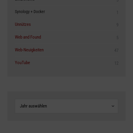
Synology + Docker
1
Unnützes
9
Web and Found
5
Web-Neuigkeiten
47
YouTube
12
Archive