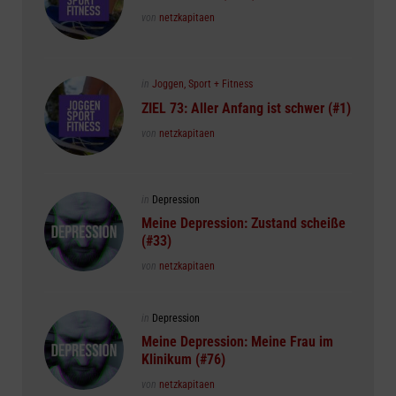
Posted
von
netzkapitaen
Posted
in
Joggen, Sport + Fitness
in
ZIEL 73: Aller Anfang ist schwer (#1)
Posted
von
netzkapitaen
Posted
in
Depression
in
Meine Depression: Zustand scheiße
(#33)
Posted
von
netzkapitaen
Posted
in
Depression
in
Meine Depression: Meine Frau im
Klinikum (#76)
Posted
von
netzkapitaen