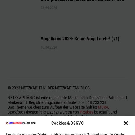
18.04.2024
Vogelhaus 2024: Keine Vögel mehr! (#1)
10.04.2024
© 2023 NETZKAPITÄN. DER NETZKAPITÄN BLOG.
NETZKAPITÄN® ist eine registrierte Marke beim Deutschen Patent- und
Markenamt. Registrierungsnummer lautet 302 018 233 238.
Das Theme welches zum Aufbau der Webseite half ist
MURA
.
Stockfotos (kostenfreie Lizenz) wurden von
Pixabay
beschafft und
werden, wenn notwendig, Namentlich in der Fußnote genannt.
Cookies & DSGVO
Zur Beitragserstellung und Korrektur wurde vereinzelt auf OpenAI
ChatGPT, Google Gemini aka Bard, Microsoft Bing und anderen KI-Typen