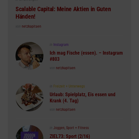
in
Scalable Capital: Meine Aktien in Guten
Händen!
Posted
von
netzkapitaen
Posted
in
Instagram
in
Ich mag Fische (essen). – Instagram
#803
Posted
von
netzkapitaen
Posted
in
Freizeit + Unterwegs
in
Urlaub: Spielplatz, Eis essen und
Krank (4. Tag)
Posted
von
netzkapitaen
Posted
in
Joggen, Sport + Fitness
in
ZIEL73: Sport (2/16)