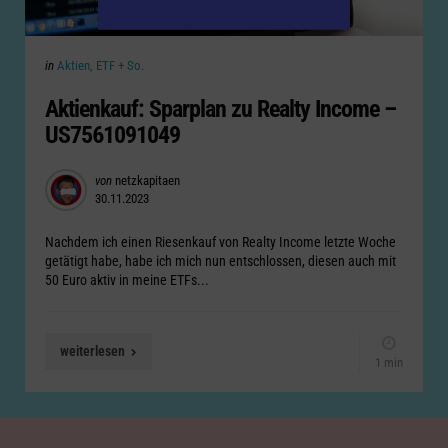
Categories
Posted
in
Aktien, ETF + So.
in
Aktienkauf: Sparplan zu Realty Income –
US7561091049
Posted
von
netzkapitaen
30.11.2023
by
Nachdem ich einen Riesenkauf von Realty Income letzte Woche
getätigt habe, habe ich mich nun entschlossen, diesen auch mit
50 Euro aktiv in meine ETFs...
weiterlesen
1 min