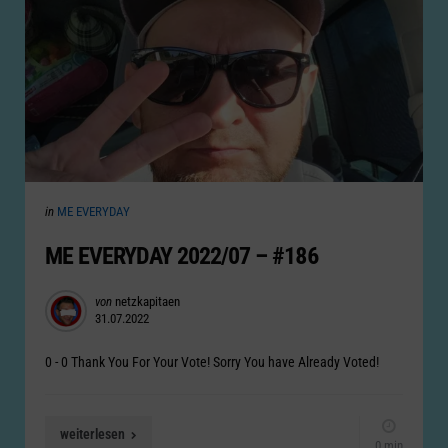
Categories
Posted
in
ME EVERYDAY
in
ME EVERYDAY 2022/07 – #186
Posted
von
netzkapitaen
31.07.2022
by
0 - 0 Thank You For Your Vote! Sorry You have Already Voted!
weiterlesen
0 min