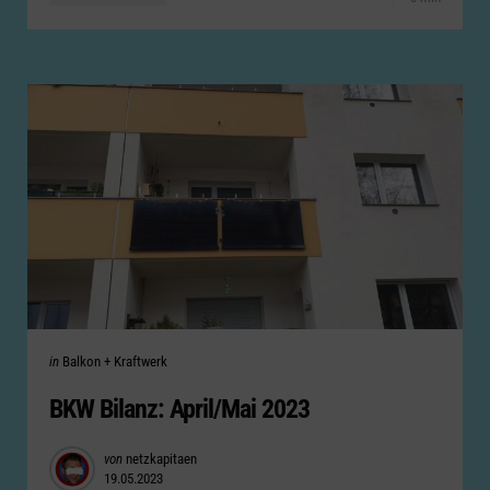
Categories
Posted
in
Balkon + Kraftwerk
in
BKW Bilanz: April/Mai 2023
Posted
von
netzkapitaen
19.05.2023
by