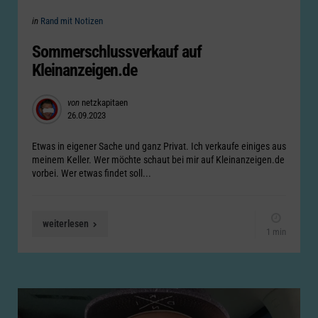
Categories
Posted
in
Rand mit Notizen
in
Sommerschlussverkauf auf
Kleinanzeigen.de
Posted
von
netzkapitaen
26.09.2023
by
Etwas in eigener Sache und ganz Privat. Ich verkaufe einiges aus
meinem Keller. Wer möchte schaut bei mir auf Kleinanzeigen.de
vorbei. Wer etwas findet soll...
weiterlesen
1 min