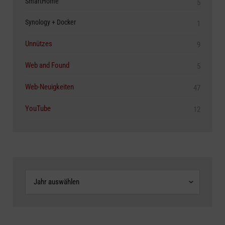
SmartHome
5
Synology + Docker
1
Unnützes
9
Web and Found
5
Web-Neuigkeiten
47
YouTube
12
Archive