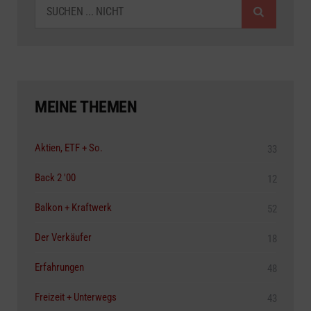
MEINE THEMEN
Aktien, ETF + So.
33
Back 2 '00
12
Balkon + Kraftwerk
52
Der Verkäufer
18
Erfahrungen
48
Freizeit + Unterwegs
43