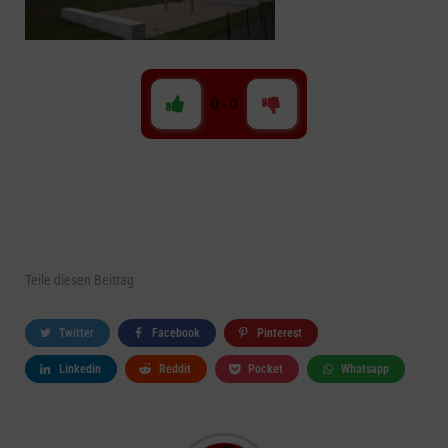
0
-
0
Teile
diesen Beitrag
Twitter
Facebook
Pinterest
Linkedin
Reddit
Pocket
Whatsapp