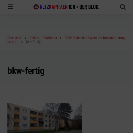
Menu
Sea
Startseite
Balkon + Kraftwerk
BKW: Balkonkraftwerk am Balkonbrüstung
ist dran
bkw-fertig
bkw-fertig