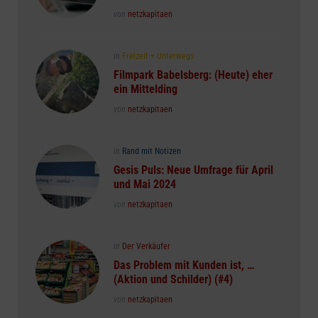
Posted
von
netzkapitaen
Posted
in
Freizeit + Unterwegs
in
Filmpark Babelsberg: (Heute) eher
ein Mittelding
Posted
von
netzkapitaen
Posted
in
Rand mit Notizen
in
Gesis Puls: Neue Umfrage für April
und Mai 2024
Posted
von
netzkapitaen
Posted
in
Der Verkäufer
in
Das Problem mit Kunden ist, …
(Aktion und Schilder) (#4)
Posted
von
netzkapitaen