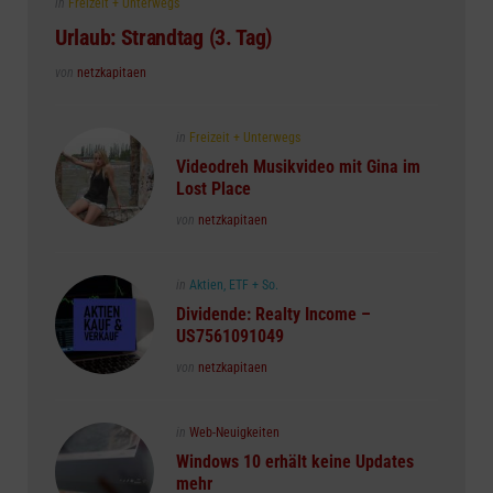
Posted
in
Freizeit + Unterwegs
in
Urlaub: Strandtag (3. Tag)
Posted
von
netzkapitaen
Posted
in
Freizeit + Unterwegs
in
Videodreh Musikvideo mit Gina im
Lost Place
Posted
von
netzkapitaen
Posted
in
Aktien, ETF + So.
in
Dividende: Realty Income –
US7561091049
Posted
von
netzkapitaen
Posted
in
Web-Neuigkeiten
in
Windows 10 erhält keine Updates
mehr