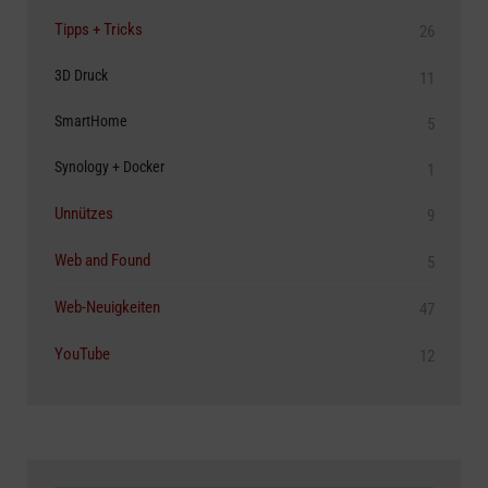
Tipps + Tricks
26
3D Druck
11
SmartHome
5
Synology + Docker
1
Unnützes
9
Web and Found
5
Web-Neuigkeiten
47
YouTube
12