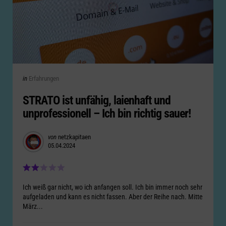
Categories
Posted
in
Erfahrungen
in
STRATO ist unfähig, laienhaft und
unprofessionell – Ich bin richtig sauer!
Posted
von
netzkapitaen
05.04.2024
by
Ich weiß gar nicht, wo ich anfangen soll. Ich bin immer noch sehr
aufgeladen und kann es nicht fassen. Aber der Reihe nach. Mitte
März...