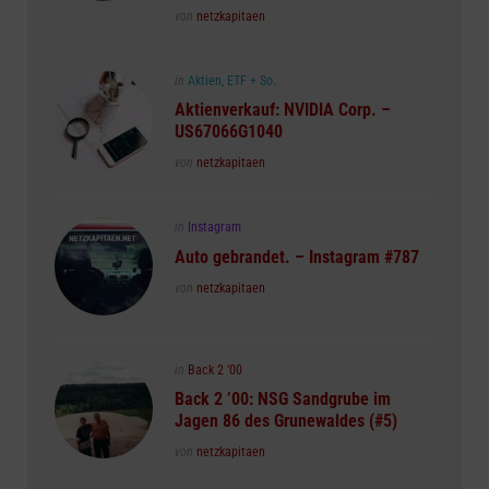
Posted
von
netzkapitaen
Posted
in
Aktien, ETF + So.
in
Aktienverkauf: NVIDIA Corp. –
US67066G1040
Posted
von
netzkapitaen
Posted
in
Instagram
in
Auto gebrandet. – Instagram #787
Posted
von
netzkapitaen
Posted
in
Back 2 '00
in
Back 2 ’00: NSG Sandgrube im
Jagen 86 des Grunewaldes (#5)
Posted
von
netzkapitaen