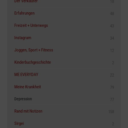
Der Verkäufer
18
Erfahrungen
48
Freizeit + Unterwegs
43
Instagram
34
Joggen, Sport + Fitness
12
Kinderbuchgeschichte
2
ME EVERYDAY
22
Meine Krankheit
79
Depression
77
Rand mit Notizen
158
Sirgei
2