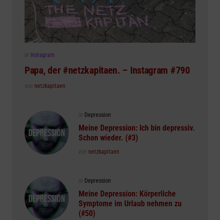
Posted
in
Instagram
in
Papa, der #netzkapitaen. – Instagram #790
Posted
von
netzkapitaen
Posted
in
Depression
in
Meine Depression: Ich bin depressiv.
Schon wieder. (#3)
Posted
von
netzkapitaen
Posted
in
Depression
in
Meine Depression: Körperliche
Symptome im Urlaub nehmen zu
(#50)