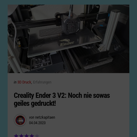
Categories
Posted
in
3D Druck
Erfahrungen
in
Creality Ender 3 V2: Noch nie sowas
geiles gedruckt!
Posted
von
netzkapitaen
04.04.2023
by