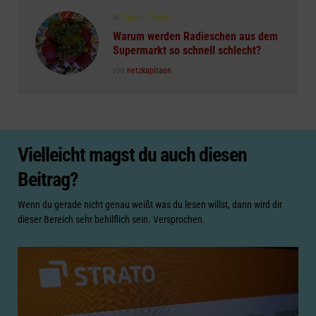
Posted
in
Tipps + Tricks
in
Warum werden Radieschen aus dem
Supermarkt so schnell schlecht?
Posted
von
netzkapitaen
Vielleicht magst du auch diesen
Beitrag?
Wenn du gerade nicht genau weißt was du lesen willst, dann wird dir
dieser Bereich sehr behilflich sein. Versprochen.