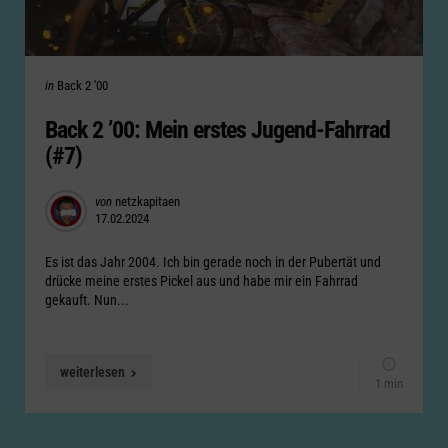
Categories
Posted
in
Back 2 '00
in
Back 2 ’00: Mein erstes Jugend-Fahrrad
(#7)
Posted
von
netzkapitaen
17.02.2024
by
Es ist das Jahr 2004. Ich bin gerade noch in der Pubertät und
drücke meine erstes Pickel aus und habe mir ein Fahrrad
gekauft. Nun...
weiterlesen
1 min