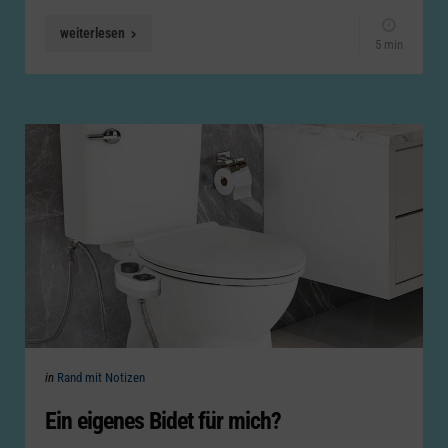
weiterlesen
5 min
Categories
Posted
in
Rand mit Notizen
in
Ein eigenes Bidet für mich?