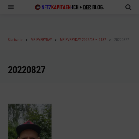
Menu
Sea
Startseite
ME EVERYDAY
ME EVERYDAY 2022/08 – #187
20220827
20220827