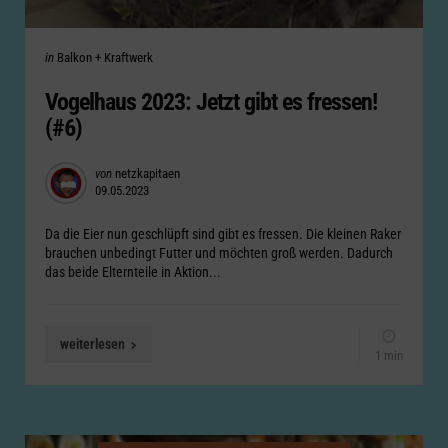
Categories
Posted
in
Balkon + Kraftwerk
in
Vogelhaus 2023: Jetzt gibt es fressen!
(#6)
Posted
von
netzkapitaen
09.05.2023
by
Da die Eier nun geschlüpft sind gibt es fressen. Die kleinen Raker
brauchen unbedingt Futter und möchten groß werden. Dadurch
das beide Elternteile in Aktion...
weiterlesen
1 min