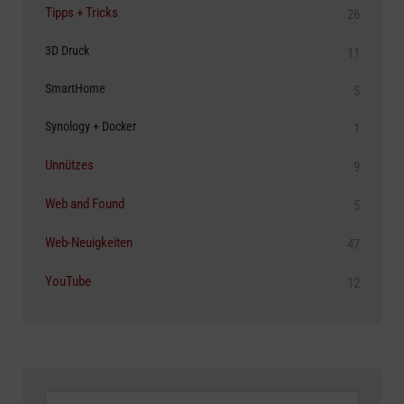
Tipps + Tricks
26
3D Druck
11
SmartHome
5
Synology + Docker
1
Unnützes
9
Web and Found
5
Web-Neuigkeiten
47
YouTube
12
Archive