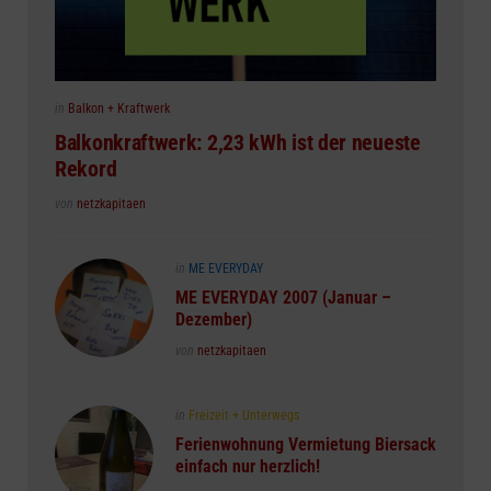
Posted
in
Balkon + Kraftwerk
in
Balkonkraftwerk: 2,23 kWh ist der neueste
Rekord
Posted
von
netzkapitaen
Posted
in
ME EVERYDAY
in
ME EVERYDAY 2007 (Januar –
Dezember)
Posted
von
netzkapitaen
Posted
in
Freizeit + Unterwegs
in
Ferienwohnung Vermietung Biersack
einfach nur herzlich!