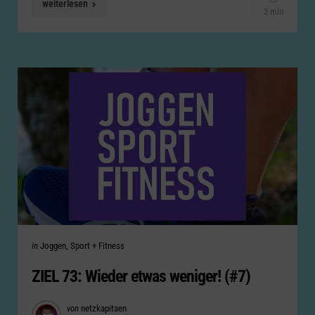
weiterlesen
2 min
Categories
Posted
in
Joggen, Sport + Fitness
in
ZIEL 73: Wieder etwas weniger! (#7)
Posted
von
netzkapitaen