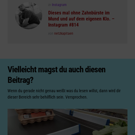
Posted
in
Instagram
in
Dieses mal ohne Zahnbürste im
Mund und auf dem eigenen Klo. –
Instagram #814
Posted
von
netzkapitaen
Vielleicht magst du auch diesen
Beitrag?
Wenn du gerade nicht genau weißt was du lesen willst, dann wird dir
dieser Bereich sehr behilflich sein. Versprochen.