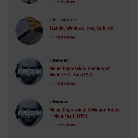
Posted
von
netzkapitaen
Posted
in
Rand mit Notizen
in
Tschüß, Windows. Hey, Zorin OS.
Posted
von
netzkapitaen
Posted
in
Depression
in
Meine Depression: Hamburger
Modell – 3. Tag (#27)
Posted
von
netzkapitaen
Posted
in
Depression
in
Meine Depression: 5 Monate Arbeit
– Mein Fazit! (#59)
Posted
von
netzkapitaen