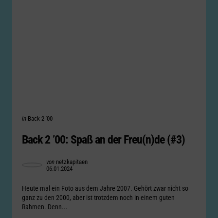
Categories
Posted
in
Back 2 '00
in
Back 2 ’00: Spaß an der Freu(n)de (#3)
Posted
von
netzkapitaen
06.01.2024
by
Heute mal ein Foto aus dem Jahre 2007. Gehört zwar nicht so
ganz zu den 2000, aber ist trotzdem noch in einem guten
Rahmen. Denn...