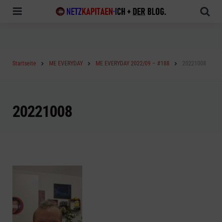
Menu
Sea
Startseite
ME EVERYDAY
ME EVERYDAY 2022/09 – #188
20221008
20221008