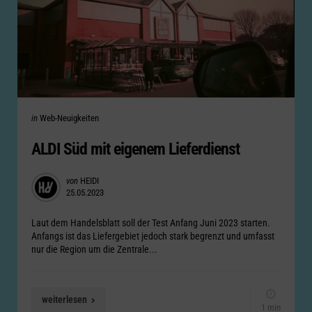
Categories
Posted
in
Web-Neuigkeiten
in
ALDI Süd mit eigenem Lieferdienst
Posted
von
HEIDI
25.05.2023
by
Laut dem Handelsblatt soll der Test Anfang Juni 2023 starten.
Anfangs ist das Liefergebiet jedoch stark begrenzt und umfasst
nur die Region um die Zentrale...
weiterlesen
1 min