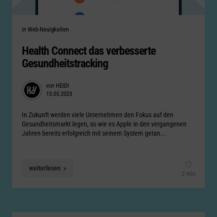
Categories
Posted
in
Web-Neuigkeiten
in
Health Connect das verbesserte
Gesundheitstracking
Posted
von
HEIDI
13.05.2023
by
In Zukunft werden viele Unternehmen den Fokus auf den
Gesundheitsmarkt legen, so wie es Apple in den vergangenen
Jahren bereits erfolgreich mit seinem System getan...
weiterlesen
2 min