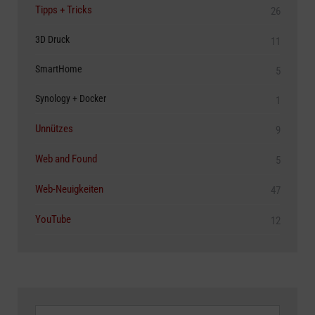
Tipps + Tricks
26
3D Druck
11
SmartHome
5
Synology + Docker
1
Unnützes
9
Web and Found
5
Web-Neuigkeiten
47
YouTube
12
Archive