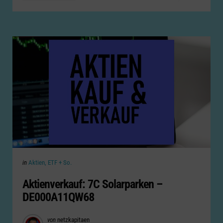
Categories
Posted
in
Aktien, ETF + So.
in
Aktienverkauf: 7C Solarparken –
DE000A11QW68
Posted
von
netzkapitaen