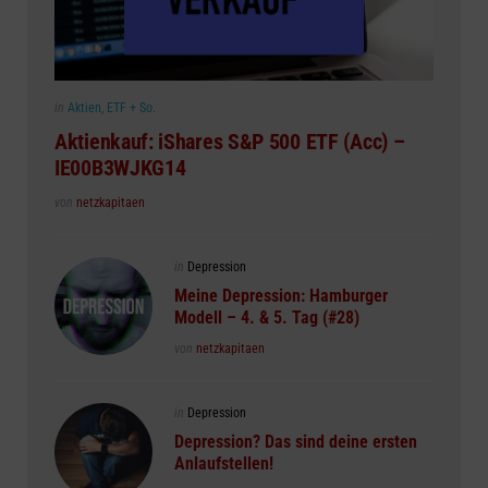
Posted
in
Aktien, ETF + So.
in
Aktienkauf: iShares S&P 500 ETF (Acc) –
IE00B3WJKG14
Posted
von
netzkapitaen
Posted
in
Depression
in
Meine Depression: Hamburger
Modell – 4. & 5. Tag (#28)
Posted
von
netzkapitaen
Posted
in
Depression
in
Depression? Das sind deine ersten
Anlaufstellen!