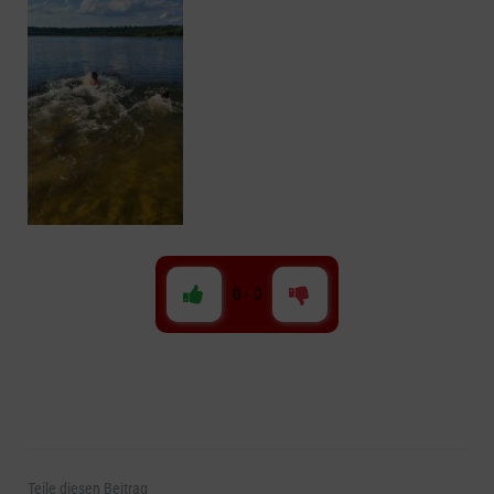
0
-
0
Teile
diesen Beitrag