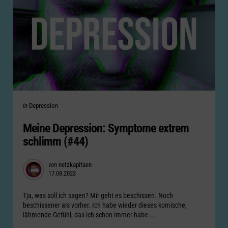
Categories
Posted
in
Depression
in
Meine Depression: Symptome extrem
schlimm (#44)
Posted
von
netzkapitaen
17.08.2023
by
Tja, was soll ich sagen? Mir geht es beschissen. Noch
beschissener als vorher. Ich habe wieder dieses komische,
lähmende Gefühl, das ich schon immer habe....