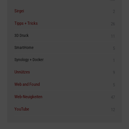
Sirgei
2
Tipps + Tricks
26
3D Druck
11
SmartHome
5
Synology + Docker
1
Unnützes
9
Web and Found
5
Web-Neuigkeiten
47
YouTube
12