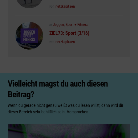
Posted
von
netzkapitaen
Posted
in
Joggen, Sport + Fitness
in
ZIEL73: Sport (3/16)
Posted
von
netzkapitaen
Vielleicht magst du auch diesen
Beitrag?
Wenn du gerade nicht genau weißt was du lesen willst, dann wird dir
dieser Bereich sehr behilflich sein. Versprochen.