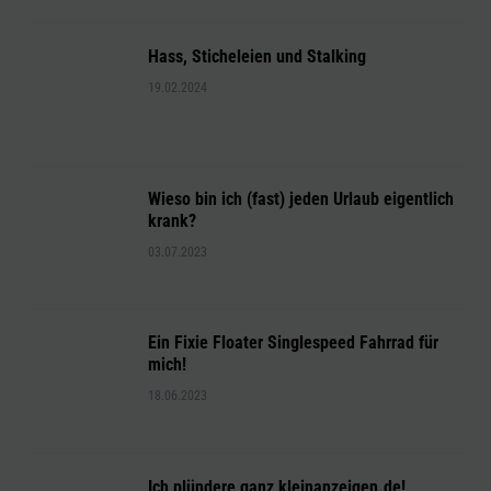
Hass, Sticheleien und Stalking
19.02.2024
Wieso bin ich (fast) jeden Urlaub eigentlich
krank?
03.07.2023
Ein Fixie Floater Singlespeed Fahrrad für
mich!
18.06.2023
Ich plündere ganz kleinanzeigen.de!