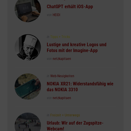
in
ChatGPT erhält iOS-App
Posted
von
HEIDI
Posted
in
Tipps + Tricks
in
Lustige und kreative Logos und
Fotos mit der Imagine-App
Posted
von
netzkapitaen
Posted
in
Web-Neuigkeiten
in
NOKIA XR21: Widerstandsfähig wie
das NOKIA 3310
Posted
von
netzkapitaen
Posted
in
Freizeit + Unterwegs
in
Urlaub: Wir auf der Zugspitze-
Webcam!