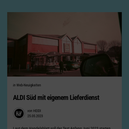
Categories
Posted
in
Web-Neuigkeiten
in
ALDI Süd mit eigenem Lieferdienst
Posted
von
HEIDI
25.05.2023
by
Laut dem Handelsblatt soll der Test Anfang Juni 2023 starten.