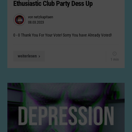
Ethusiastic Club Party Dess Up
Posted
von
netzkapitaen
08.03.2023
by
0 - 0 Thank You For Your Vote! Sorry You have Already Voted!
weiterlesen
1 min