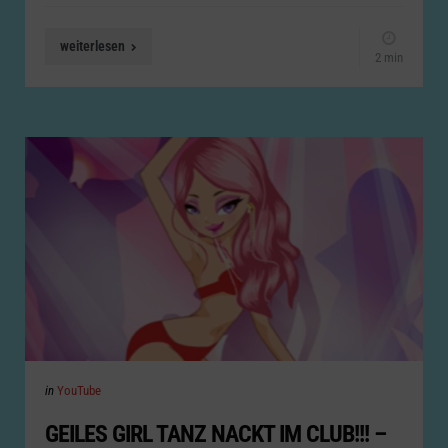
weiterlesen
2 min
Categories
Posted
in
YouTube
in
GEILES GIRL TANZ NACKT IM CLUB!!! –