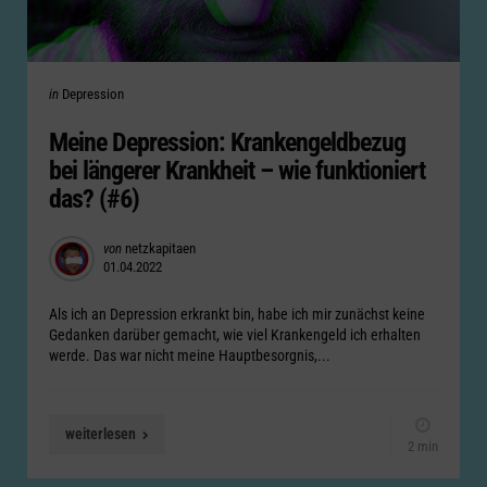
Categories
Posted
in
Depression
in
Meine Depression: Krankengeldbezug
bei längerer Krankheit – wie funktioniert
das? (#6)
Posted
von
netzkapitaen
01.04.2022
by
Als ich an Depression erkrankt bin, habe ich mir zunächst keine
Gedanken darüber gemacht, wie viel Krankengeld ich erhalten
werde. Das war nicht meine Hauptbesorgnis,...
weiterlesen
2 min