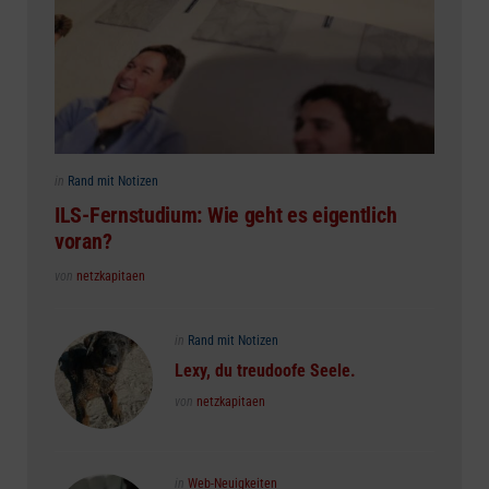
Posted
in
Rand mit Notizen
in
ILS-Fernstudium: Wie geht es eigentlich
voran?
Posted
von
netzkapitaen
Posted
in
Rand mit Notizen
in
Lexy, du treudoofe Seele.
Posted
von
netzkapitaen
Posted
in
Web-Neuigkeiten