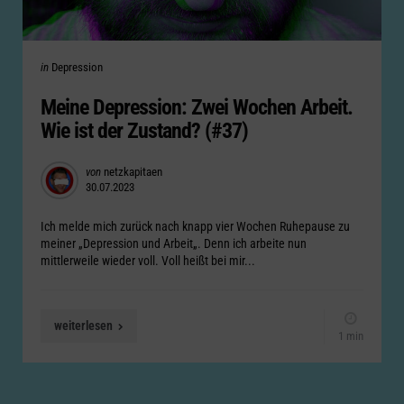
Categories
Posted
in
Depression
in
Meine Depression: Zwei Wochen Arbeit.
Wie ist der Zustand? (#37)
Posted
von
netzkapitaen
30.07.2023
by
Ich melde mich zurück nach knapp vier Wochen Ruhepause zu
meiner „Depression und Arbeit„. Denn ich arbeite nun
mittlerweile wieder voll. Voll heißt bei mir...
weiterlesen
1 min