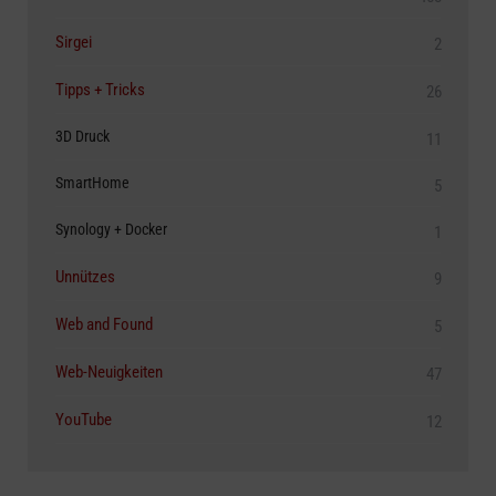
Sirgei
2
Tipps + Tricks
26
3D Druck
11
SmartHome
5
Synology + Docker
1
Unnützes
9
Web and Found
5
Web-Neuigkeiten
47
YouTube
12