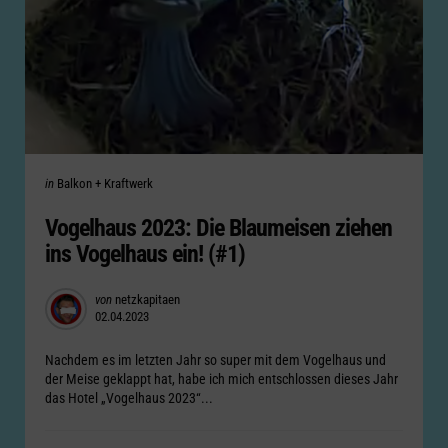
Categories
Posted
in
Balkon + Kraftwerk
in
Vogelhaus 2023: Die Blaumeisen ziehen
ins Vogelhaus ein! (#1)
Posted
von
netzkapitaen
02.04.2023
by
Nachdem es im letzten Jahr so super mit dem Vogelhaus und
der Meise geklappt hat, habe ich mich entschlossen dieses Jahr
das Hotel „Vogelhaus 2023“...