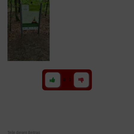
0
-
0
Teile
diesen Beitrag