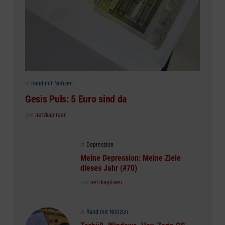
Posted
in
Rand mit Notizen
in
Gesis Puls: 5 Euro sind da
Posted
von
netzkapitaen
Posted
in
Depression
in
Meine Depression: Meine Ziele
dieses Jahr (#70)
Posted
von
netzkapitaen
Posted
in
Rand mit Notizen
in