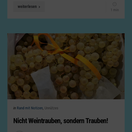
weiterlesen
1 min
Categories
Posted
in
Rand mit Notizen
Unnützes
in
Nicht Weintrauben, sondern Trauben!