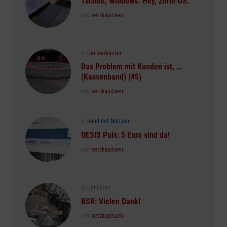
Tschüß, Windows. Hey, Zorin OS.
Posted
von
netzkapitaen
Posted
in
Der Verkäufer
in
Das Problem mit Kunden ist, …
(Kassenband) (#5)
Posted
von
netzkapitaen
Posted
in
Rand mit Notizen
in
GESIS Puls: 5 Euro sind da!
Posted
von
netzkapitaen
Posted
in
Unnützes
in
BSR: Vielen Dank!
Posted
von
netzkapitaen