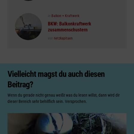
Posted
in
Balkon + Kraftwerk
in
BKW: Balkonkraftwerk
zusammenschustern
Posted
von
netzkapitaen
Vielleicht magst du auch diesen
Beitrag?
Wenn du gerade nicht genau weißt was du lesen willst, dann wird dir
dieser Bereich sehr behilflich sein. Versprochen.