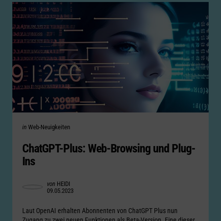
Categories
Posted
in
Web-Neuigkeiten
in
ChatGPT-Plus: Web-Browsing und Plug-
Ins
Posted
von
HEIDI
09.05.2023
by
Laut OpenAI erhalten Abonnenten von ChatGPT Plus nun
Zugang zu zwei neuen Funktionen als Beta-Version. Eine dieser