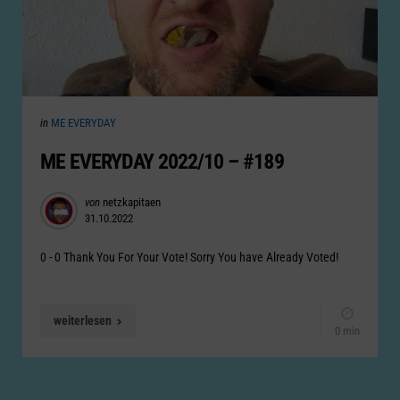
Categories
Posted
in
ME EVERYDAY
in
ME EVERYDAY 2022/10 – #189
Posted
von
netzkapitaen
31.10.2022
by
0 - 0 Thank You For Your Vote! Sorry You have Already Voted!
weiterlesen
0 min