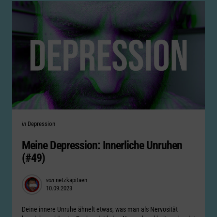
Categories
Posted
in
Depression
in
Meine Depression: Innerliche Unruhen
(#49)
Posted
von
netzkapitaen
10.09.2023
by
Deine innere Unruhe ähnelt etwas, was man als Nervosität