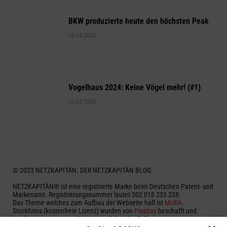
BKW produzierte heute den höchsten Peak
18.04.2024
Vogelhaus 2024: Keine Vögel mehr! (#1)
10.04.2024
© 2023 NETZKAPITÄN. DER NETZKAPITÄN BLOG.
NETZKAPITÄN® ist eine registrierte Marke beim Deutschen Patent- und
Markenamt. Registrierungsnummer lautet 302 018 233 238.
Das Theme welches zum Aufbau der Webseite half ist
MURA
.
Stockfotos (kostenfreie Lizenz) wurden von
Pixabay
beschafft und
werden, wenn notwendig, Namentlich in der Fußnote genannt.