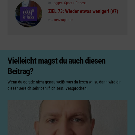
Posted
in
Joggen, Sport + Fitness
in
ZIEL 73: Wieder etwas weniger! (#7)
Posted
von
netzkapitaen
Vielleicht magst du auch diesen
Beitrag?
Wenn du gerade nicht genau weißt was du lesen willst, dann wird dir
dieser Bereich sehr behilflich sein. Versprochen.