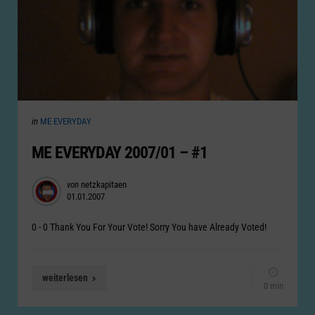
Categories
Posted
in
ME EVERYDAY
in
ME EVERYDAY 2007/01 – #1
Posted
von
netzkapitaen
01.01.2007
by
0 - 0 Thank You For Your Vote! Sorry You have Already Voted!
weiterlesen
0 min