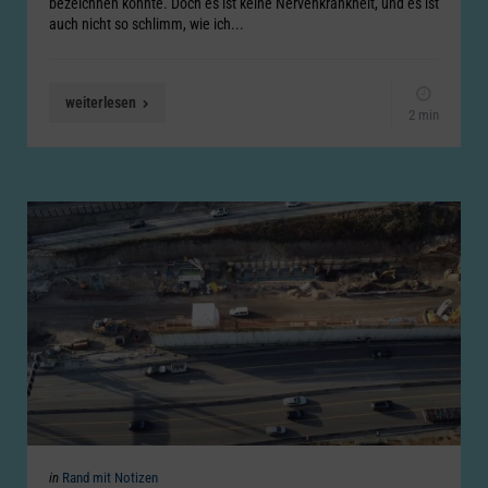
bezeichnen könnte. Doch es ist keine Nervenkrankheit, und es ist
auch nicht so schlimm, wie ich...
weiterlesen
2 min
Categories
Posted
in
Rand mit Notizen