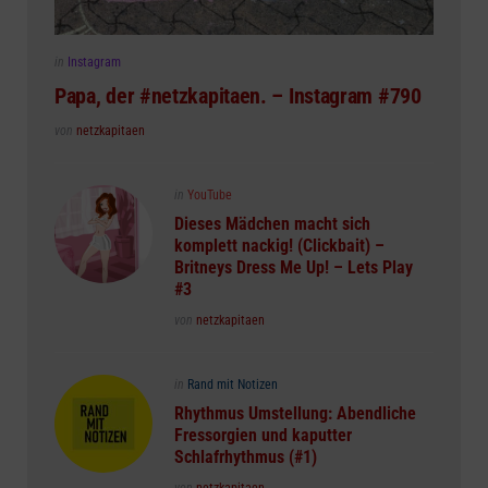
Posted
in
Instagram
in
Papa, der #netzkapitaen. – Instagram #790
Posted
von
netzkapitaen
Posted
in
YouTube
in
Dieses Mädchen macht sich
komplett nackig! (Clickbait) –
Britneys Dress Me Up! – Lets Play
#3
Posted
von
netzkapitaen
Posted
in
Rand mit Notizen
in
Rhythmus Umstellung: Abendliche
Fressorgien und kaputter
Schlafrhythmus (#1)
Posted
von
netzkapitaen