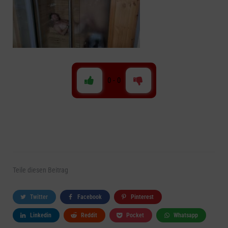
0
-
0
Teile
diesen Beitrag
Twitter
Facebook
Pinterest
Linkedin
Reddit
Pocket
Whatsapp