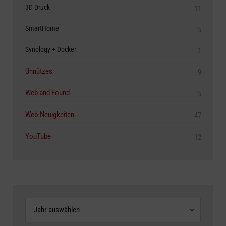
3D Druck
11
SmartHome
5
Synology + Docker
1
Unnützes
9
Web and Found
5
Web-Neuigkeiten
47
YouTube
12
Archive