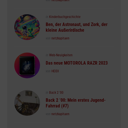
Posted
in
Kinderbuchgeschichte
in
Ben, der Astronaut, und Zork, der
kleine Außerirdische
Posted
von
netzkapitaen
Posted
in
Web-Neuigkeiten
in
Das neue MOTOROLA RAZR 2023
Posted
von
HEIDI
Posted
in
Back 2 '00
in
Back 2 ’00: Mein erstes Jugend-
Fahrrad (#7)
Posted
von
netzkapitaen