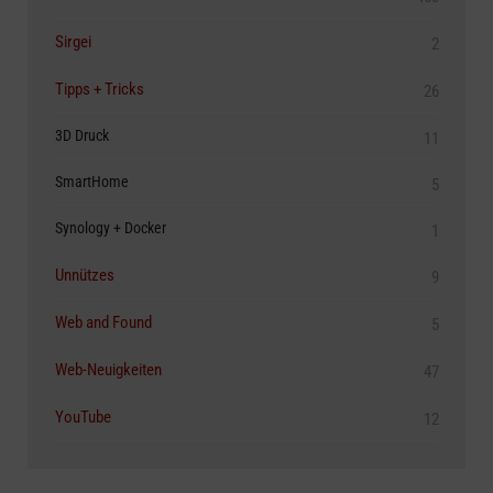
Sirgei
2
Tipps + Tricks
26
3D Druck
11
SmartHome
5
Synology + Docker
1
Unnützes
9
Web and Found
5
Web-Neuigkeiten
47
YouTube
12