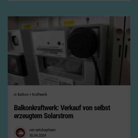
Categories
Posted
in
Balkon + Kraftwerk
in
Balkonkraftwerk: Verkauf von selbst
erzeugtem Solarstrom
Posted
von
netzkapitaen
30.04.2024
by