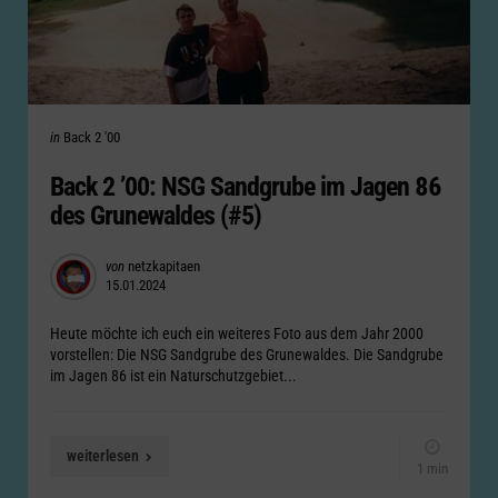
Categories
Posted
in
Back 2 '00
in
Back 2 ’00: NSG Sandgrube im Jagen 86
des Grunewaldes (#5)
Posted
von
netzkapitaen
15.01.2024
by
Heute möchte ich euch ein weiteres Foto aus dem Jahr 2000
vorstellen: Die NSG Sandgrube des Grunewaldes. Die Sandgrube
im Jagen 86 ist ein Naturschutzgebiet...
weiterlesen
1 min