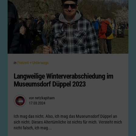
Categories
Posted
in
Freizeit + Unterwegs
in
Langweilige Winterverabschiedung im
Museumsdorf Düppel 2023
Posted
von
netzkapitaen
17.03.2024
by
Ich mag das nicht. Also, ich mag das Museumsdorf Düppel an
sich nicht. Dieses Altertümliche ist nichts für mich. Versteht mich
nicht falsch, ich mag...