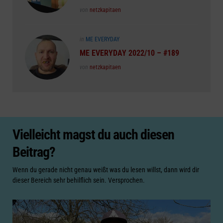
Posted
von
netzkapitaen
Posted
in
ME EVERYDAY
in
ME EVERYDAY 2022/10 – #189
Posted
von
netzkapitaen
Vielleicht magst du auch diesen
Beitrag?
Wenn du gerade nicht genau weißt was du lesen willst, dann wird dir
dieser Bereich sehr behilflich sein. Versprochen.