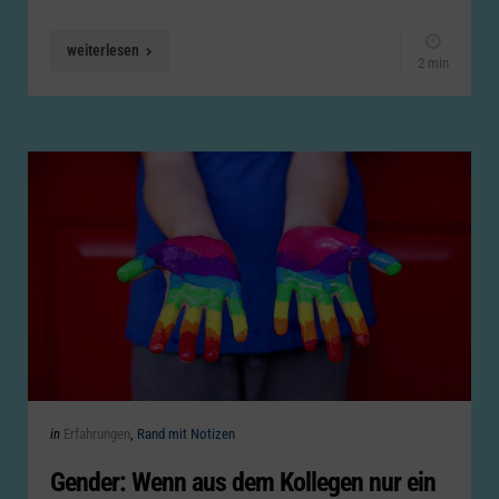
weiterlesen
2 min
Categories
Posted
in
Erfahrungen
Rand mit Notizen
in
Gender: Wenn aus dem Kollegen nur ein