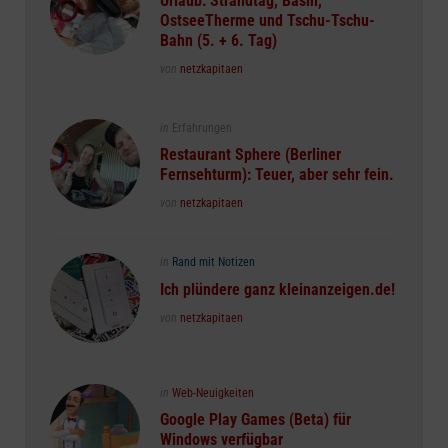
Urlaub: Strandtag, Basin,
OstseeTherme und Tschu-Tschu-
Bahn (5. + 6. Tag)
Posted
von
netzkapitaen
Posted
in
Erfahrungen
in
Restaurant Sphere (Berliner
Fernsehturm): Teuer, aber sehr fein.
Posted
von
netzkapitaen
Posted
in
Rand mit Notizen
in
Ich plündere ganz kleinanzeigen.de!
Posted
von
netzkapitaen
Posted
in
Web-Neuigkeiten
in
Google Play Games (Beta) für
Windows verfügbar