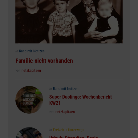
Posted
in
Rand mit Notizen
in
Familie nicht vorhanden
Posted
von
netzkapitaen
Posted
in
Rand mit Notizen
in
Super Duolingo: Wochenbericht
KW21
Posted
von
netzkapitaen
Posted
in
Freizeit + Unterwegs
in