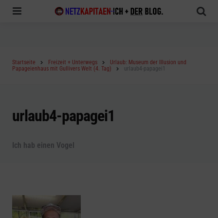
Menu
Sea
Startseite
Freizeit + Unterwegs
Urlaub: Museum der Illusion und
Papageienhaus mit Gullivers Welt (4. Tag)
urlaub4-papagei1
urlaub4-papagei1
Ich hab einen Vogel