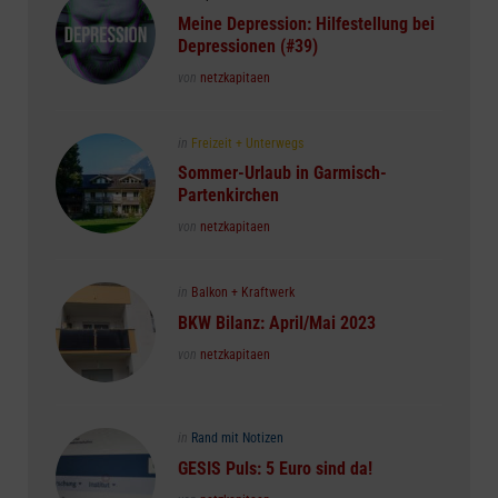
in
Meine Depression: Hilfestellung bei
Depressionen (#39)
Posted
von
netzkapitaen
Posted
in
Freizeit + Unterwegs
in
Sommer-Urlaub in Garmisch-
Partenkirchen
Posted
von
netzkapitaen
Posted
in
Balkon + Kraftwerk
in
BKW Bilanz: April/Mai 2023
Posted
von
netzkapitaen
Posted
in
Rand mit Notizen
in
GESIS Puls: 5 Euro sind da!