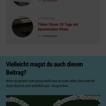
Posted
von
netzkapitaen
Posted
in
Erfahrungen
in
Tibber Strom: 53 Tage mit
dynamischen Strom
Posted
von
netzkapitaen
Vielleicht magst du auch diesen
Beitrag?
Wenn du gerade nicht genau weißt was du lesen willst, dann wird dir
dieser Bereich sehr behilflich sein. Versprochen.