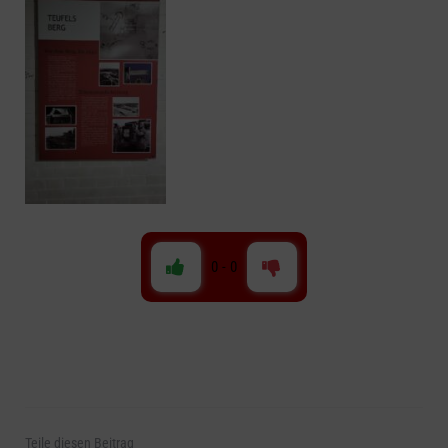
0
-
0
Teile
diesen Beitrag