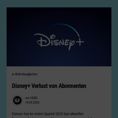
Categories
Posted
in
Web-Neuigkeiten
in
Disney+ Verlust von Abonnenten
Posted
von
HEIDI
14.05.2023
by
Disney+ hat im ersten Quartal 2023 laut aktuellen