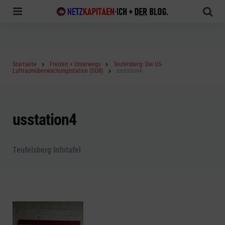
Menu
Sea
Startseite
Freizeit + Unterwegs
Teufelsberg: Die US-
Luftraumüberwachungsstation (DDR)
usstation4
usstation4
Teufelsberg Infotafel