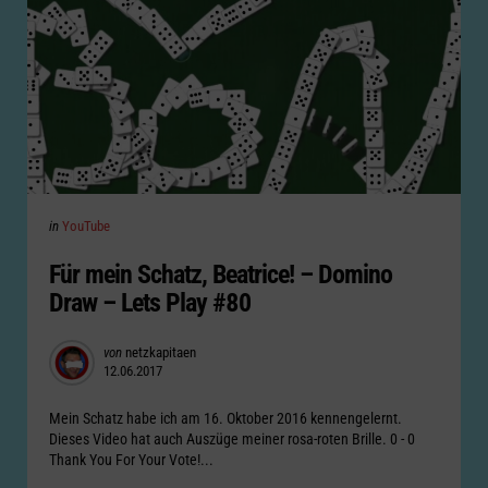
Categories
Posted
in
YouTube
in
Für mein Schatz, Beatrice! – Domino
Draw – Lets Play #80
Posted
von
netzkapitaen
12.06.2017
by
Mein Schatz habe ich am 16. Oktober 2016 kennengelernt.
Dieses Video hat auch Auszüge meiner rosa-roten Brille. 0 - 0
Thank You For Your Vote!...