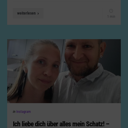
weiterlesen
1 min
Categories
Posted
in
Instagram
in
Ich liebe dich über alles mein Schatz! –