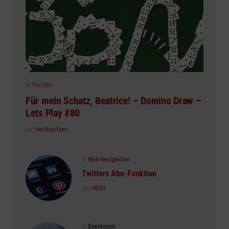
Posted
in
YouTube
in
Für mein Schatz, Beatrice! – Domino Draw –
Lets Play #80
Posted
von
netzkapitaen
Posted
in
Web-Neuigkeiten
in
Twitters Abo-Funktion
Posted
von
HEIDI
Posted
in
Depression