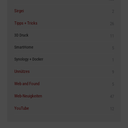
Sirgei
2
Tipps + Tricks
26
3D Druck
11
SmartHome
5
Synology + Docker
1
Unnützes
9
Web and Found
5
Web-Neuigkeiten
47
YouTube
12