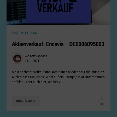
Categories
Posted
in
Aktien, ETF + So.
in
Aktienverkauf: Encavis – DE0006095003
Posted
von
netzkapitaen
18.01.2024
by
Mein nächster Verkauf und somit auch wieder der Frühjahrsputz.
Auch dieses Mal ist die Wahl auf ein Energie/Solar-Unternehmen
gefallen. Aber auch hier, wie bei 7C...
weiterlesen
1 min