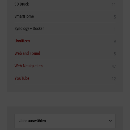
3D Druck
11
SmartHome
5
Synology + Docker
1
Unnützes
9
Web and Found
5
Web-Neuigkeiten
47
YouTube
12
Archive