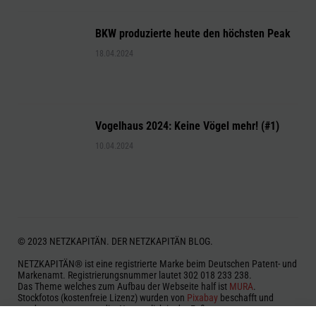
BKW produzierte heute den höchsten Peak
18.04.2024
Vogelhaus 2024: Keine Vögel mehr! (#1)
10.04.2024
© 2023 NETZKAPITÄN. DER NETZKAPITÄN BLOG.
NETZKAPITÄN® ist eine registrierte Marke beim Deutschen Patent- und
Markenamt. Registrierungsnummer lautet 302 018 233 238.
Das Theme welches zum Aufbau der Webseite half ist
MURA
.
Stockfotos (kostenfreie Lizenz) wurden von
Pixabay
beschafft und
werden, wenn notwendig, Namentlich in der Fußnote genannt.