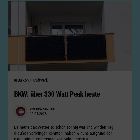
Categories
Posted
in
Balkon + Kraftwerk
in
BKW: über 330 Watt Peak heute
Posted
von
netzkapitaen
16.05.2023
by
Da heute das Wetter so schön sonnig war und wir den Tag
draußen verbringen konnten, haben wir uns aufgrund der
eindeutigen Vorhersage von Solar Forecast...