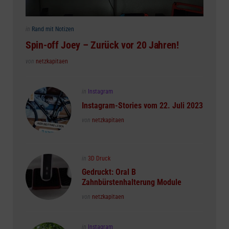
Posted
in
Rand mit Notizen
in
Spin-off Joey – Zurück vor 20 Jahren!
Posted
von
netzkapitaen
Posted
in
Instagram
in
Instagram-Stories vom 22. Juli 2023
Posted
von
netzkapitaen
Posted
in
3D Druck
in
Gedruckt: Oral B
Zahnbürstenhalterung Module
Posted
von
netzkapitaen
Posted
in
Instagram