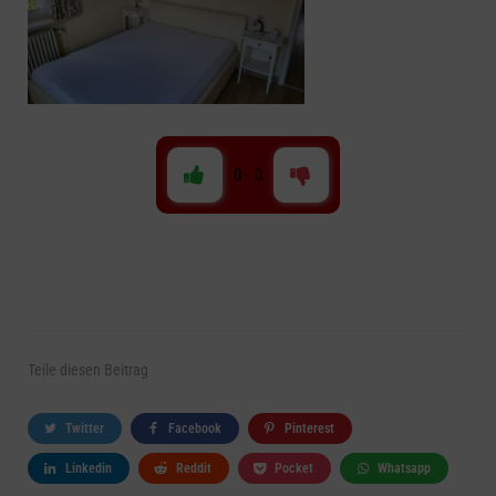
0
-
0
Teile
diesen Beitrag
Twitter
Facebook
Pinterest
Linkedin
Reddit
Pocket
Whatsapp