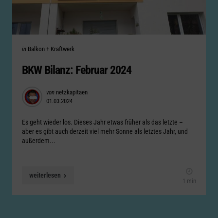
Categories
Posted
in
Balkon + Kraftwerk
in
BKW Bilanz: Februar 2024
Posted
von
netzkapitaen
01.03.2024
by
Es geht wieder los. Dieses Jahr etwas früher als das letzte –
aber es gibt auch derzeit viel mehr Sonne als letztes Jahr, und
außerdem...
weiterlesen
1 min