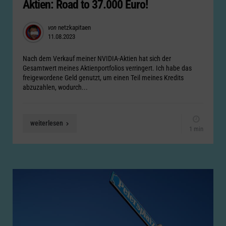
Aktien: Road to 37.000 Euro!
Posted
von
netzkapitaen
11.08.2023
by
Nach dem Verkauf meiner NVIDIA-Aktien hat sich der
Gesamtwert meines Aktienportfolios verringert. Ich habe das
freigewordene Geld genutzt, um einen Teil meines Kredits
abzuzahlen, wodurch...
weiterlesen
1 min