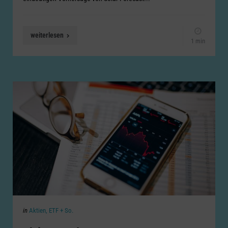
weiterlesen
1 min
Categories
Posted
in
Aktien, ETF + So.
in