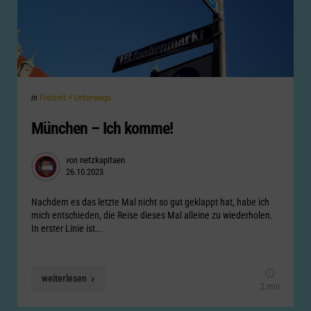
Categories
Posted
in
Freizeit + Unterwegs
in
München – Ich komme!
Posted
von
netzkapitaen
26.10.2023
by
Nachdem es das letzte Mal nicht so gut geklappt hat, habe ich
mich entschieden, die Reise dieses Mal alleine zu wiederholen.
In erster Linie ist...
weiterlesen
2 min