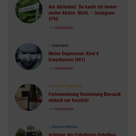
in
Am Aktienhof. Da kaufe ich immer
meine Aktien. Nicht. – Instagram
#795
Posted
von
netzkapitaen
Posted
in
Depression
in
Meine Depression: Kind #
Erwachsener (#61)
Posted
von
netzkapitaen
Posted
in
Freizeit + Unterwegs
in
Ferienwohnung Vermietung Biersack
einfach nur herzlich!
Posted
von
netzkapitaen
Posted
in
Rand mit Notizen
in
Achtung, der Fahrdienst-Schulbus