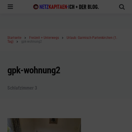
Menu
Sea
Startseite
Freizeit + Unterwegs
Urlaub: Garmisch-Partenkirchen (1.
Tag)
gpk-wohnung2
gpk-wohnung2
Schlafzimmer 3