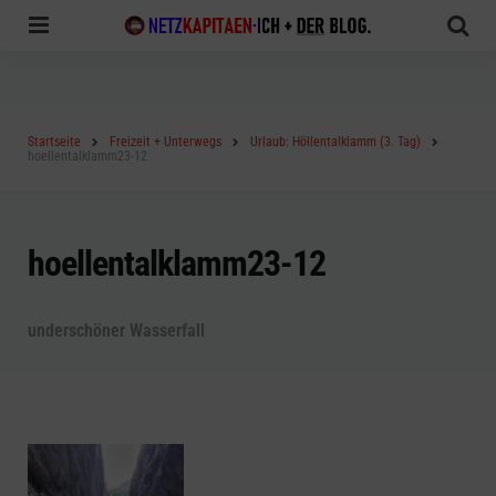
Menu
Sea
Startseite
Freizeit + Unterwegs
Urlaub: Höllentalklamm (3. Tag)
hoellentalklamm23-12
hoellentalklamm23-12
underschöner Wasserfall