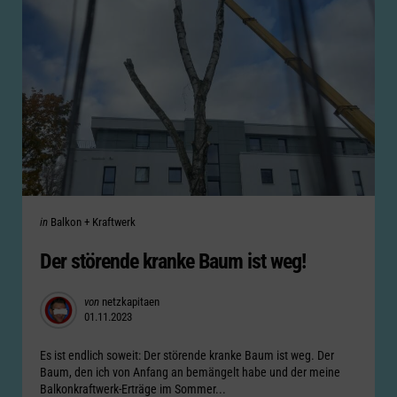
Categories
Posted
in
Balkon + Kraftwerk
in
Der störende kranke Baum ist weg!
Posted
von
netzkapitaen
01.11.2023
by
Es ist endlich soweit: Der störende kranke Baum ist weg. Der
Baum, den ich von Anfang an bemängelt habe und der meine
Balkonkraftwerk-Erträge im Sommer...