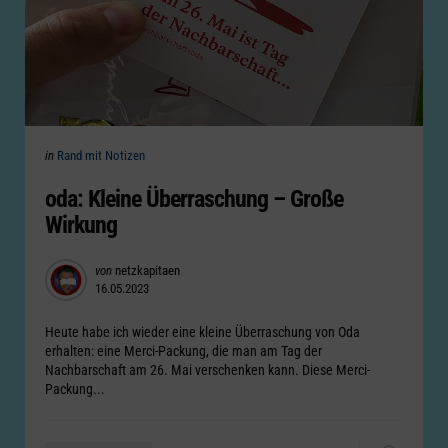
Categories
Posted
in
Rand mit Notizen
in
oda: Kleine Überraschung – Große
Wirkung
Posted
von
netzkapitaen
16.05.2023
by
Heute habe ich wieder eine kleine Überraschung von Oda
erhalten: eine Merci-Packung, die man am Tag der
Nachbarschaft am 26. Mai verschenken kann. Diese Merci-
Packung...