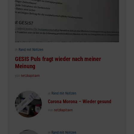
Posted
in
Rand mit Notizen
in
GESIS Puls fragt wieder nach meiner
Meinung
Posted
von
netzkapitaen
Posted
in
Rand mit Notizen
in
Corona Morona – Wieder gesund
Posted
von
netzkapitaen
Posted
in
Rand mit Notizen