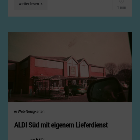
weiterlesen
1 min
Categories
Posted
in
Web-Neuigkeiten
in
ALDI Süd mit eigenem Lieferdienst
Posted
von
HEIDI