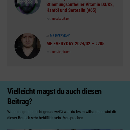
Stimmungsaufheller Vitamin D3/K2,
Hanföl und Serotalin (#65)
Posted
von
netzkapitaen
Posted
in
ME EVERYDAY
in
ME EVERYDAY 2024/02 – #205
Posted
von
netzkapitaen
Vielleicht magst du auch diesen
Beitrag?
Wenn du gerade nicht genau weißt was du lesen willst, dann wird dir
dieser Bereich sehr behilflich sein. Versprochen.