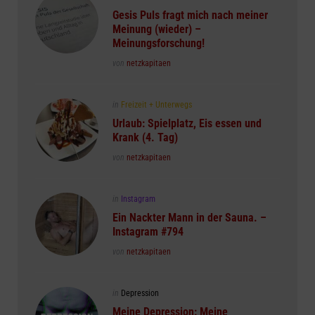
in
Gesis Puls fragt mich nach meiner
Meinung (wieder) –
Meinungsforschung!
Posted
von
netzkapitaen
Posted
in
Freizeit + Unterwegs
in
Urlaub: Spielplatz, Eis essen und
Krank (4. Tag)
Posted
von
netzkapitaen
Posted
in
Instagram
in
Ein Nackter Mann in der Sauna. –
Instagram #794
Posted
von
netzkapitaen
Posted
in
Depression
in
Meine Depression: Meine