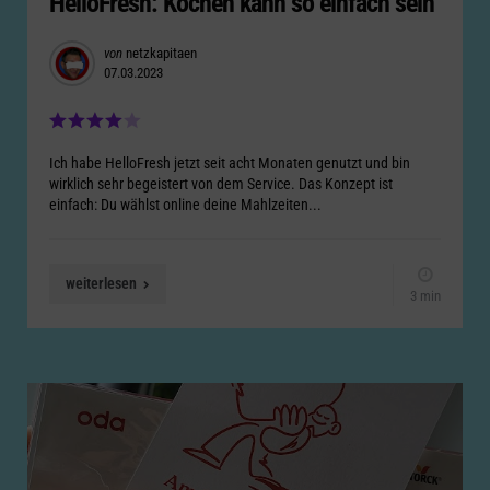
HelloFresh: Kochen kann so einfach sein
Posted
von
netzkapitaen
07.03.2023
by
Ich habe HelloFresh jetzt seit acht Monaten genutzt und bin
wirklich sehr begeistert von dem Service. Das Konzept ist
einfach: Du wählst online deine Mahlzeiten...
weiterlesen
3 min