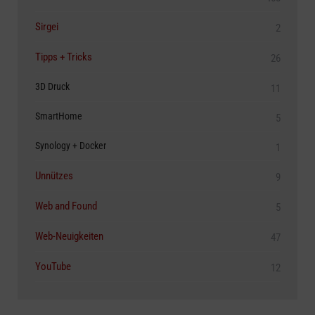
Sirgei
2
Tipps + Tricks
26
3D Druck
11
SmartHome
5
Synology + Docker
1
Unnützes
9
Web and Found
5
Web-Neuigkeiten
47
YouTube
12