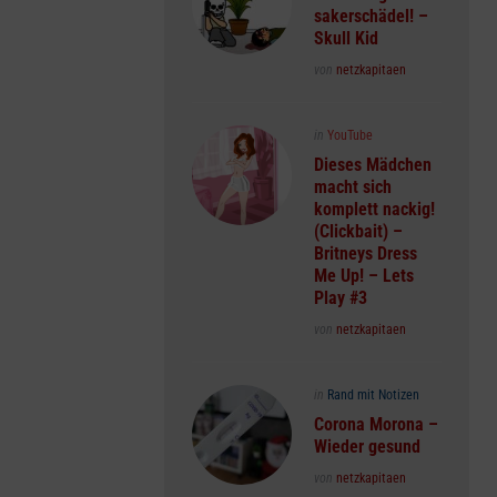
sakerschädel! –
Skull Kid
Posted
von
netzkapitaen
Posted
in
YouTube
in
Dieses Mädchen
macht sich
komplett nackig!
(Clickbait) –
Britneys Dress
Me Up! – Lets
Play #3
Posted
von
netzkapitaen
Posted
in
Rand mit Notizen
in
Corona Morona –
Wieder gesund
Posted
von
netzkapitaen