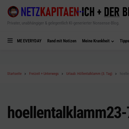
Privater, unabhängiger & gelegentlich KI-generierter Nonsense-Blog.
Menu
ME EVERYDAY
Rand mit Notizen
Meine Krankheit
Tipps
Startseite
Freizeit + Unterwegs
Urlaub: Höllentalklamm (3. Tag)
hoell
hoellentalklamm23-