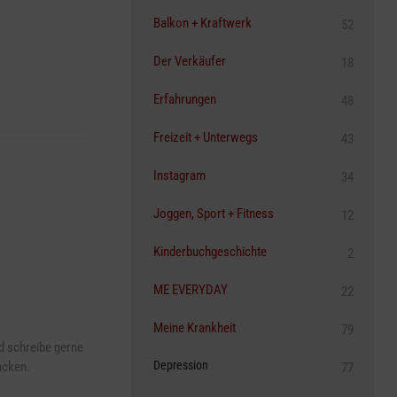
Balkon + Kraftwerk
52
Der Verkäufer
18
Erfahrungen
48
Freizeit + Unterwegs
43
Instagram
34
Joggen, Sport + Fitness
12
Kinderbuchgeschichte
2
ME EVERYDAY
22
Meine Krankheit
79
 schreibe gerne
Depression
acken.
77