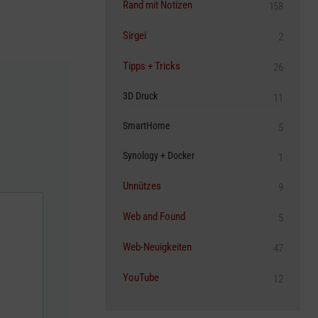
Rand mit Notizen
158
Sirgei
2
Tipps + Tricks
26
3D Druck
11
SmartHome
5
Synology + Docker
1
Unnützes
9
Web and Found
5
Web-Neuigkeiten
47
YouTube
12