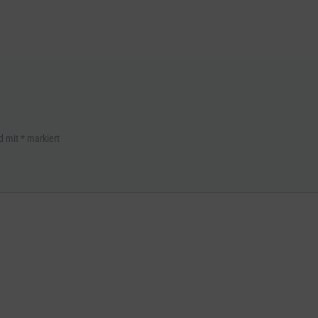
nd mit
*
markiert