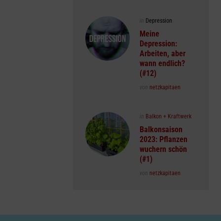
Posted
in
Depression
in
Meine
Depression:
Arbeiten, aber
wann endlich?
(#12)
Posted
von
netzkapitaen
Posted
in
Balkon + Kraftwerk
in
Balkonsaison
2023: Pflanzen
wuchern schön
(#1)
Posted
von
netzkapitaen