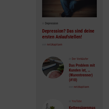
Posted
in
Depression
in
Depression? Das sind deine
ersten Anlaufstellen!
Posted
von
netzkapitaen
Posted
in
Der Verkäufer
in
Das Problem mit
Kunden ist, …
(Warentrenner)
(#10)
Posted
von
netzkapitaen
Posted
in
YouTube
in
Kettensägenmas