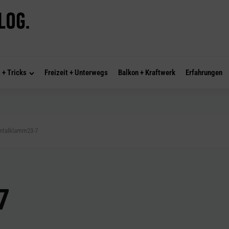
 + Tricks
Freizeit + Unterwegs
Balkon + Kraftwerk
Erfahrungen
entalklamm23-7
7