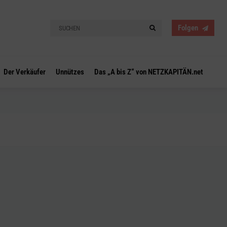
Search
Search
Folgen
for:
Der Verkäufer
Unnützes
Das „A bis Z“ von NETZKAPITÄN.net