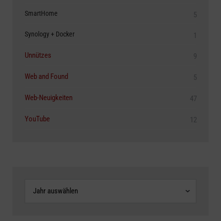
SmartHome
5
Synology + Docker
1
Unnützes
9
Web and Found
5
Web-Neuigkeiten
47
YouTube
12
Archive