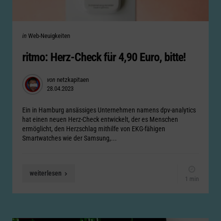
Categories
Posted
in
Web-Neuigkeiten
in
ritmo: Herz-Check für 4,90 Euro, bitte!
Posted
von
netzkapitaen
28.04.2023
by
Ein in Hamburg ansässiges Unternehmen namens dpv-analytics
hat einen neuen Herz-Check entwickelt, der es Menschen
ermöglicht, den Herzschlag mithilfe von EKG-fähigen
Smartwatches wie der Samsung,...
weiterlesen
1 min