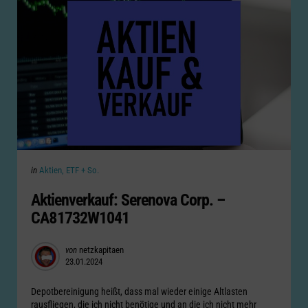
Categories
Posted
in
Aktien, ETF + So.
in
Aktienverkauf: Serenova Corp. –
CA81732W1041
Posted
von
netzkapitaen
23.01.2024
by
Depotbereinigung heißt, dass mal wieder einige Altlasten
rausfliegen, die ich nicht benötige und an die ich nicht mehr