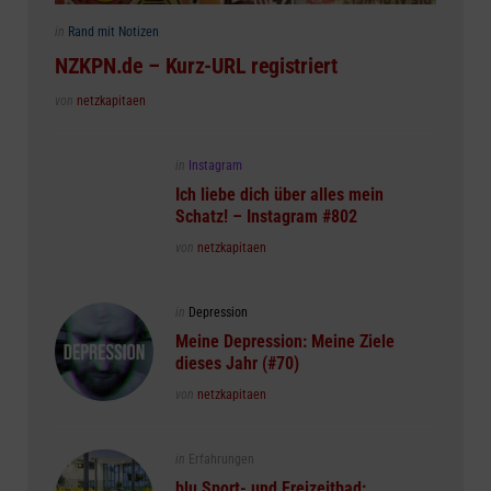
Posted
in
Rand mit Notizen
in
NZKPN.de – Kurz-URL registriert
Posted
von
netzkapitaen
Posted
in
Instagram
in
Ich liebe dich über alles mein
Schatz! – Instagram #802
Posted
von
netzkapitaen
Posted
in
Depression
in
Meine Depression: Meine Ziele
dieses Jahr (#70)
Posted
von
netzkapitaen
Posted
in
Erfahrungen
in
blu Sport- und Freizeitbad: