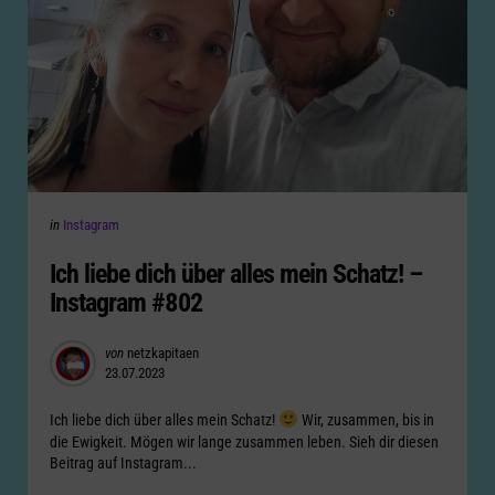
Categories
Posted
in
Instagram
in
Ich liebe dich über alles mein Schatz! –
Instagram #802
Posted
von
netzkapitaen
23.07.2023
by
Ich liebe dich über alles mein Schatz!
Wir, zusammen, bis in
die Ewigkeit. Mögen wir lange zusammen leben. Sieh dir diesen
Beitrag auf Instagram...