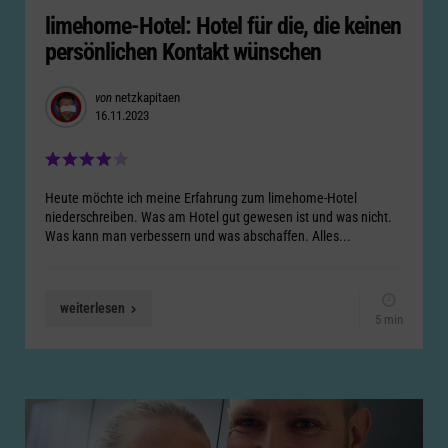
in
limehome-Hotel: Hotel für die, die keinen
persönlichen Kontakt wünschen
Posted
von
netzkapitaen
16.11.2023
by
Heute möchte ich meine Erfahrung zum limehome-Hotel
niederschreiben. Was am Hotel gut gewesen ist und was nicht.
Was kann man verbessern und was abschaffen. Alles...
weiterlesen
5 min