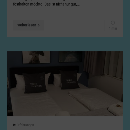
festhalten möchte. Das ist nicht nur gut,...
weiterlesen
1 min
Categories
Posted
in
Erfahrungen