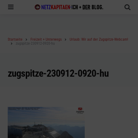
Menu
Sea
Startseite
Freizeit + Unterwegs
Urlaub: Wir auf der Zugspitze-Webcam!
zugspitze-230912-0920-hu
zugspitze-230912-0920-hu