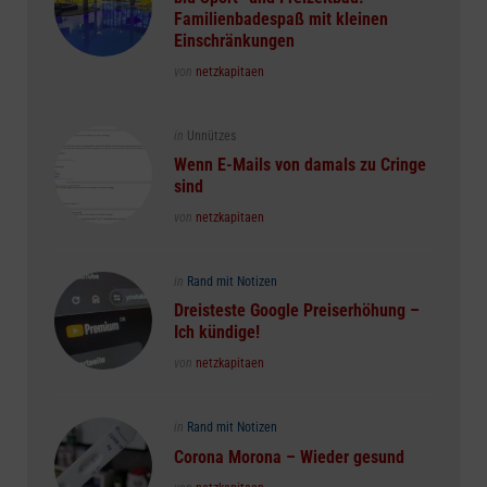
Familienbadespaß mit kleinen
Einschränkungen
Posted
von
netzkapitaen
Posted
in
Unnützes
in
Wenn E-Mails von damals zu Cringe
sind
Posted
von
netzkapitaen
Posted
in
Rand mit Notizen
in
Dreisteste Google Preiserhöhung –
Ich kündige!
Posted
von
netzkapitaen
Posted
in
Rand mit Notizen
in
Corona Morona – Wieder gesund
Posted