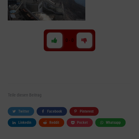
0
-
0
Teile
diesen Beitrag
Twitter
Facebook
Pinterest
Linkedin
Reddit
Pocket
Whatsapp