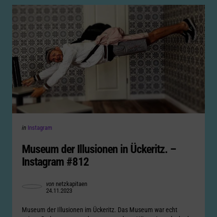
Categories
Posted
in
Instagram
in
Museum der Illusionen in Ückeritz. –
Instagram #812
Posted
von
netzkapitaen
24.11.2023
by
Museum der Illusionen im Ückeritz. Das Museum war echt