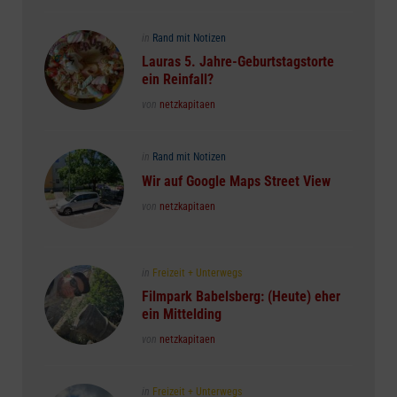
Posted
in
Rand mit Notizen
in
Lauras 5. Jahre-Geburtstagstorte
ein Reinfall?
Posted
von
netzkapitaen
Posted
in
Rand mit Notizen
in
Wir auf Google Maps Street View
Posted
von
netzkapitaen
Posted
in
Freizeit + Unterwegs
in
Filmpark Babelsberg: (Heute) eher
ein Mittelding
Posted
von
netzkapitaen
Posted
in
Freizeit + Unterwegs