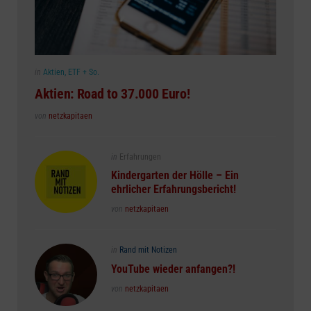
Posted
in
Aktien, ETF + So.
in
Aktien: Road to 37.000 Euro!
Posted
von
netzkapitaen
Posted
in
Erfahrungen
in
Kindergarten der Hölle – Ein
ehrlicher Erfahrungsbericht!
Posted
von
netzkapitaen
Posted
in
Rand mit Notizen
in
YouTube wieder anfangen?!
Posted
von
netzkapitaen