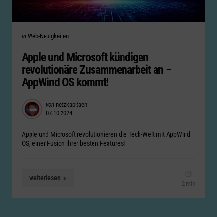
Categories
Posted
in
Web-Neuigkeiten
in
Apple und Microsoft kündigen
revolutionäre Zusammenarbeit an –
AppWind OS kommt!
Posted
von
netzkapitaen
07.10.2024
by
Apple und Microsoft revolutionieren die Tech-Welt mit AppWind
OS, einer Fusion ihrer besten Features!
weiterlesen
2 min