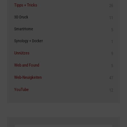
Tipps + Tricks
26
3D Druck
11
SmartHome
5
Synology + Docker
1
Unnützes
9
Web and Found
5
Web-Neuigkeiten
47
YouTube
12
Archive