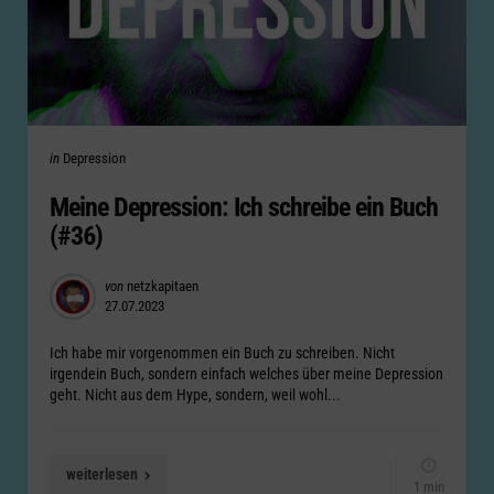
Categories
Posted
in
Depression
in
Meine Depression: Ich schreibe ein Buch
(#36)
Posted
von
netzkapitaen
27.07.2023
by
Ich habe mir vorgenommen ein Buch zu schreiben. Nicht
irgendein Buch, sondern einfach welches über meine Depression
geht. Nicht aus dem Hype, sondern, weil wohl...
weiterlesen
1 min