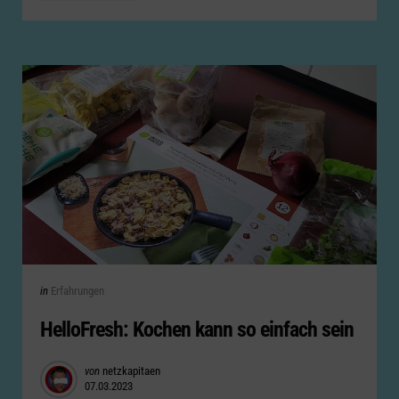
Categories
Posted
in
Erfahrungen
in
HelloFresh: Kochen kann so einfach sein
Posted
von
netzkapitaen
07.03.2023
by