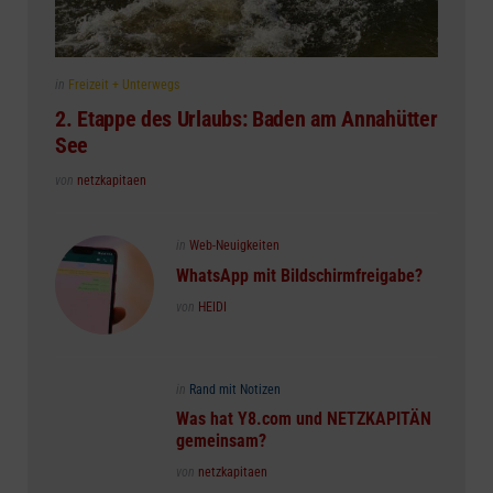
Posted
in
Freizeit + Unterwegs
in
2. Etappe des Urlaubs: Baden am Annahütter
See
Posted
von
netzkapitaen
Posted
in
Web-Neuigkeiten
in
WhatsApp mit Bildschirmfreigabe?
Posted
von
HEIDI
Posted
in
Rand mit Notizen
in
Was hat Y8.com und NETZKAPITÄN
gemeinsam?
Posted
von
netzkapitaen