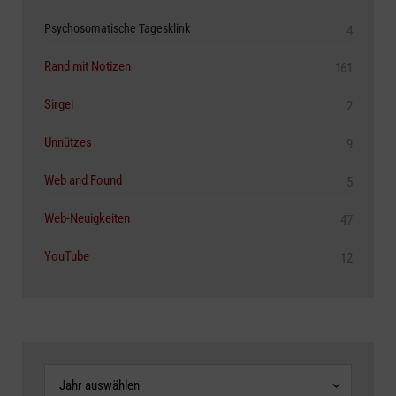
Psychosomatische Tagesklink
4
Rand mit Notizen
161
Sirgei
2
Unnützes
9
Web and Found
5
Web-Neuigkeiten
47
YouTube
12
Archive