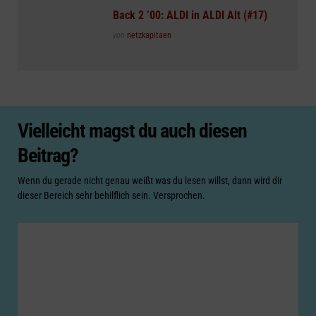
in
Back 2 ’00: ALDI in ALDI Alt (#17)
Posted
von
netzkapitaen
Vielleicht magst du auch diesen
Beitrag?
Wenn du gerade nicht genau weißt was du lesen willst, dann wird dir
dieser Bereich sehr behilflich sein. Versprochen.