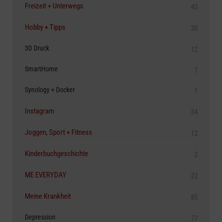
Freizeit + Unterwegs
43
Hobby + Tipps
30
3D Druck
12
SmartHome
7
Synology + Docker
1
Instagram
34
Joggen, Sport + Fitness
12
Kinderbuchgeschichte
2
ME EVERYDAY
22
Meine Krankheit
85
Depression
77