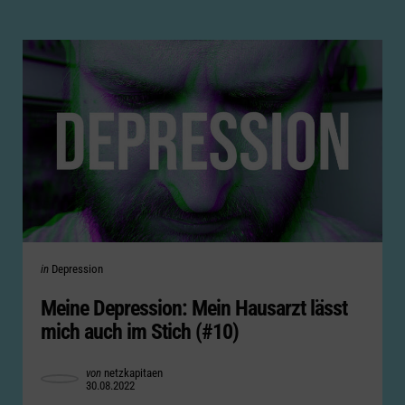
Categories
Posted
in
Depression
in
Meine Depression: Mein Hausarzt lässt
mich auch im Stich (#10)
Posted
von
netzkapitaen
30.08.2022
by