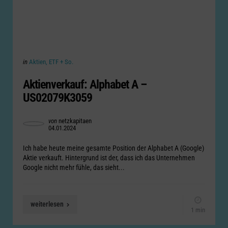
Categories
Posted
in
Aktien, ETF + So.
in
Aktienverkauf: Alphabet A –
US02079K3059
Posted
von
netzkapitaen
04.01.2024
by
Ich habe heute meine gesamte Position der Alphabet A (Google)
Aktie verkauft. Hintergrund ist der, dass ich das Unternehmen
Google nicht mehr fühle, das sieht...
weiterlesen
1 min