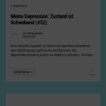
Categories
Posted
in
Depression
in
Meine Depression: Zustand ist
Schwebend (#52)
Posted
von
netzkapitaen
24.09.2023
by
Mein aktueller Zustand: Ich fühle mich irgendwie schwebend,
aber ehrlich gesagt, geht es mir ziemlich mies. Die
Rippenfellentzündung macht mir wirklich zu schaffen. Ich habe...
weiterlesen
2 min