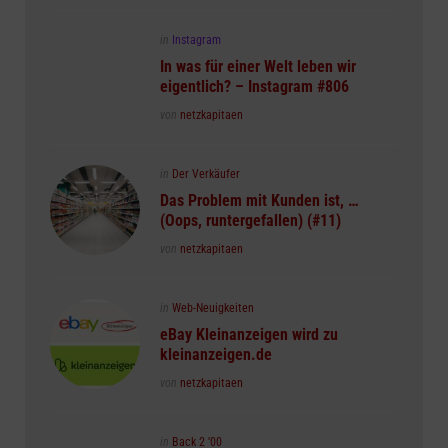
Posted
in
Instagram
in
In was für einer Welt leben wir
eigentlich? – Instagram #806
Posted
von
netzkapitaen
Posted
in
Der Verkäufer
in
Das Problem mit Kunden ist, …
(Oops, runtergefallen) (#11)
Posted
von
netzkapitaen
Posted
in
Web-Neuigkeiten
in
eBay Kleinanzeigen wird zu
kleinanzeigen.de
Posted
von
netzkapitaen
Posted
in
Back 2 '00