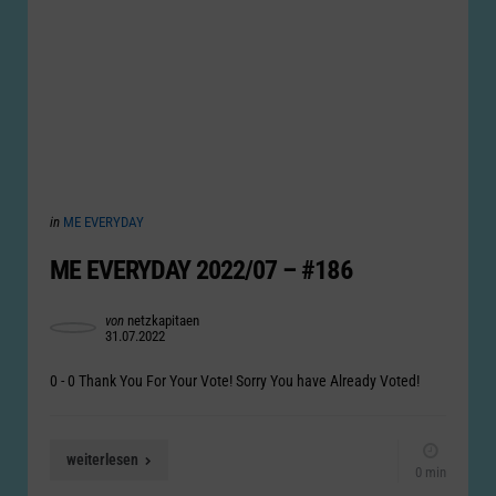
Categories
Posted
in
ME EVERYDAY
in
ME EVERYDAY 2022/07 – #186
Posted
von
netzkapitaen
31.07.2022
by
0 - 0 Thank You For Your Vote! Sorry You have Already Voted!
weiterlesen
0 min