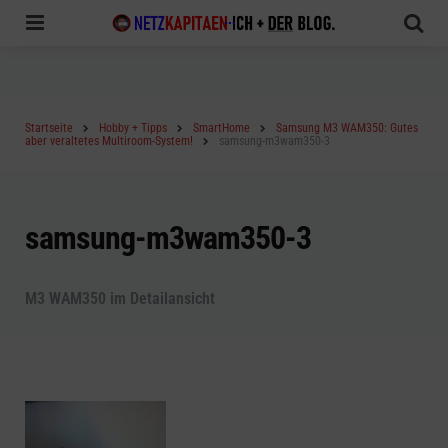
Menu
Sea
Startseite
Hobby + Tipps
SmartHome
Samsung M3 WAM350: Gutes
aber veraltetes Multiroom-System!
samsung-m3wam350-3
samsung-m3wam350-3
M3 WAM350 im Detailansicht