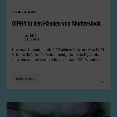
Categories
Posted
in
Web-Neuigkeiten
in
GIPHY in den Händen von Shutterstock
Posted
von
HEIDI
24.05.2023
by
Shutterstock übernimmt die GIF-Plattform Giphy von Meta für 53
Millionen US-Dollar. Der Verkauf erfolgt nicht freiwillig, da die
britischen Wettbewerbshüter bereits im Jahr 2021 Bedenken...
weiterlesen
1 min