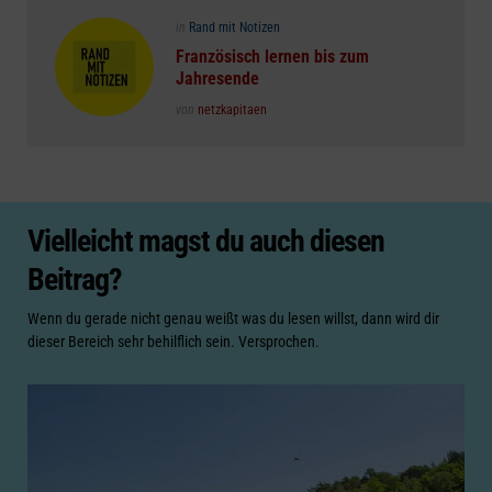
Posted
in
Rand mit Notizen
in
Französisch lernen bis zum
Jahresende
Posted
von
netzkapitaen
Vielleicht magst du auch diesen
Beitrag?
Wenn du gerade nicht genau weißt was du lesen willst, dann wird dir
dieser Bereich sehr behilflich sein. Versprochen.