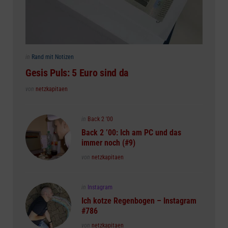
Posted
in
Rand mit Notizen
in
Gesis Puls: 5 Euro sind da
Posted
von
netzkapitaen
Posted
in
Back 2 '00
in
Back 2 ’00: Ich am PC und das
immer noch (#9)
Posted
von
netzkapitaen
Posted
in
Instagram
in
Ich kotze Regenbogen – Instagram
#786
Posted
von
netzkapitaen