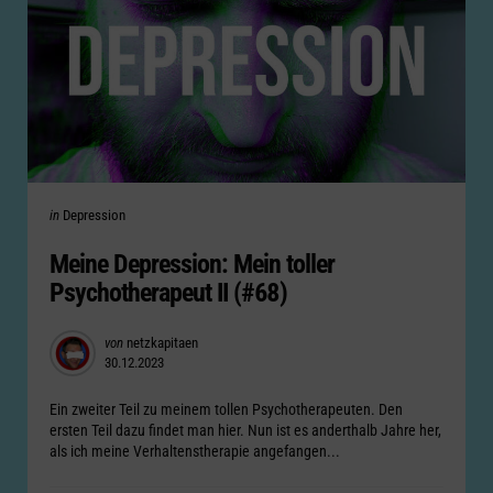
Categories
Posted
in
Depression
in
Meine Depression: Mein toller
Psychotherapeut II (#68)
Posted
von
netzkapitaen
30.12.2023
by
Ein zweiter Teil zu meinem tollen Psychotherapeuten. Den
ersten Teil dazu findet man hier. Nun ist es anderthalb Jahre her,
als ich meine Verhaltenstherapie angefangen...