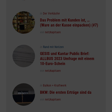
Posted
in
Der Verkäufer
in
Das Problem mit Kunden ist, …
(Ware an der Kasse einpacken) (#7)
Posted
von
netzkapitaen
Posted
in
Rand mit Notizen
in
GESIS und Kantar Public Brief:
ALLBUS 2023 Umfrage mit einem
10-Euro-Schein
Posted
von
netzkapitaen
Posted
in
Balkon + Kraftwerk
in
BKW: Die ersten Erträge sind da
Posted
von
netzkapitaen