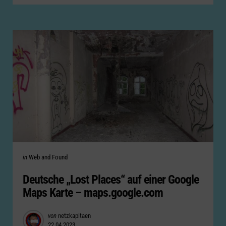
Categories
Posted
in
Web and Found
in
Deutsche „Lost Places“ auf einer Google
Maps Karte – maps.google.com
Posted
von
netzkapitaen
22.04.2023
by