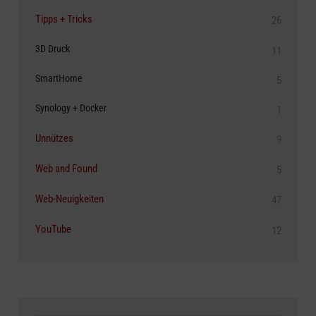
Tipps + Tricks
26
3D Druck
11
SmartHome
5
Synology + Docker
1
Unnützes
9
Web and Found
5
Web-Neuigkeiten
47
YouTube
12