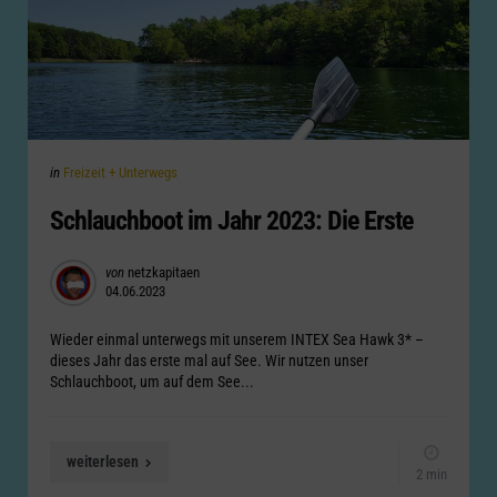
Categories
Posted
in
Freizeit + Unterwegs
in
Schlauchboot im Jahr 2023: Die Erste
Posted
von
netzkapitaen
04.06.2023
by
Wieder einmal unterwegs mit unserem INTEX Sea Hawk 3* –
dieses Jahr das erste mal auf See. Wir nutzen unser
Schlauchboot, um auf dem See...
weiterlesen
2 min