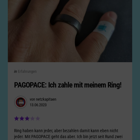
Categories
Posted
in
Erfahrungen
in
PAGOPACE: Ich zahle mit meinem Ring!
Posted
von
netzkapitaen
13.06.2023
by
Ring haben kann jeder, aber bezahlen damit kann eben nicht
jeder. Mit PAGOPACE geht das aber. Ich bin jetzt seit Rund zwei