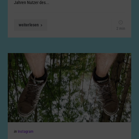
Jahren Nutzer des...
weiterlesen
2 min
Categories
Posted
in
Instagram
in