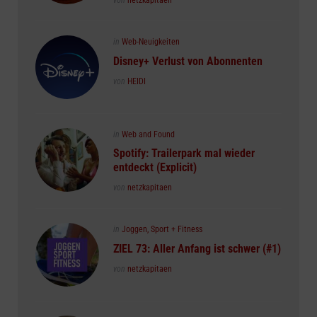
von
netzkapitaen
Posted
in
Web-Neuigkeiten
in
Disney+ Verlust von Abonnenten
Posted
von
HEIDI
Posted
in
Web and Found
in
Spotify: Trailerpark mal wieder
entdeckt (Explicit)
Posted
von
netzkapitaen
Posted
in
Joggen, Sport + Fitness
in
ZIEL 73: Aller Anfang ist schwer (#1)
Posted
von
netzkapitaen