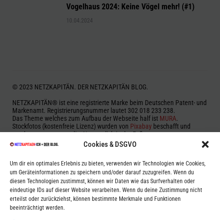
Vogelhaus 2024: Keine Vögel mehr! (#1)
10.04.2024
© 2023 NETZKAPITÄN. DER NETZKAPITÄN BLOG.
NETZKAPITÄN® ist eine registrierte Marke beim Deutschen Patent- und
Markenamt. Registrierungsnummer lautet 302 018 233 238.
Das Theme welches zum Aufbau der Webseite half ist
MURA
.
Stockfotos (kostenfreie Lizenz) wurden von
Pixabay
beschafft und
werden, wenn notwendig, Namentlich in der Fußnote genannt.
Cookies & DSGVO
Zur Beitragserstellung und Korrektur wurde vereinzelt auf OpenAI
ChatGPT, Google Gemini aka Bard, Microsoft Bing und anderen KI-Typen
Um dir ein optimales Erlebnis zu bieten, verwenden wir Technologien wie Cookies,
zurückgegriffen.
um Geräteinformationen zu speichern und/oder darauf zuzugreifen. Wenn du
Aus dem Grund kann es vorkommen, das einige Beiträge halluzinieren
oder fehlerhaft sein können. Es werden jedoch Stichproben genommen
diesen Technologien zustimmst, können wir Daten wie das Surfverhalten oder
um auch diese Eventualitäten auszuschließen.
eindeutige IDs auf dieser Website verarbeiten. Wenn du deine Zustimmung nicht
erteilst oder zurückziehst, können bestimmte Merkmale und Funktionen
* Dies ist ein Bezahlter Link. Beim Kauf dieses Produktes bekomme ich
beeinträchtigt werden.
eine Provision. Die Provision wird nicht auf den Preis des Produktes