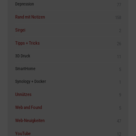
Depression
77
Rand mit Notizen
158
Sirgei
2
Tipps + Tricks
26
3D Druck
11
SmartHome
5
Synology + Docker
1
Unnützes
9
Web and Found
5
Web-Neuigkeiten
47
YouTube
12