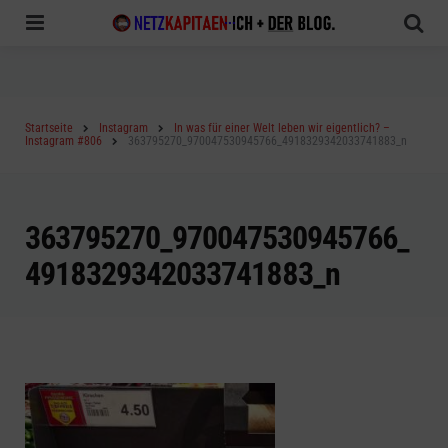
Menu
Sea
Startseite
Instagram
In was für einer Welt leben wir eigentlich? –
Instagram #806
363795270_970047530945766_4918329342033741883_n
363795270_970047530945766_
4918329342033741883_n