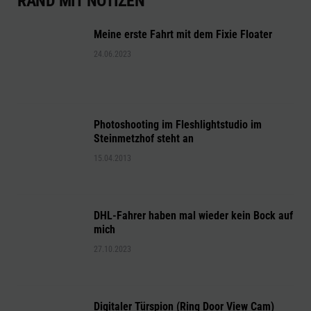
RAND MIT NOTIZEN
Meine erste Fahrt mit dem Fixie Floater
24.06.2023
Photoshooting im Fleshlightstudio im
Steinmetzhof steht an
15.04.2013
DHL-Fahrer haben mal wieder kein Bock auf
mich
27.10.2023
Digitaler Türspion (Ring Door View Cam)