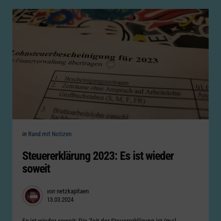
Categories
Posted
in
Rand mit Notizen
in
Steuererklärung 2023: Es ist wieder
soweit
Posted
von
netzkapitaen
13.03.2024
by