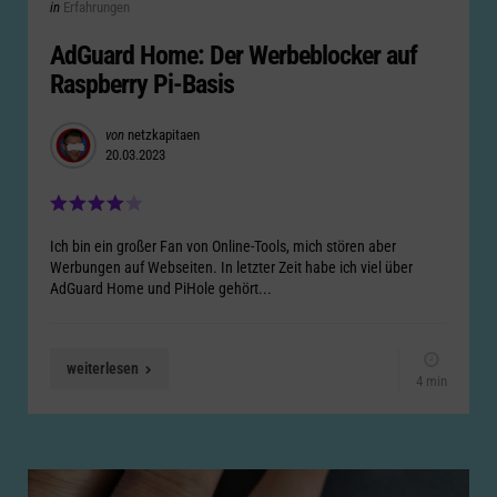
Categories
Posted
in
Erfahrungen
in
AdGuard Home: Der Werbeblocker auf
Raspberry Pi-Basis
Posted
von
netzkapitaen
20.03.2023
by
Ich bin ein großer Fan von Online-Tools, mich stören aber
Werbungen auf Webseiten. In letzter Zeit habe ich viel über
AdGuard Home und PiHole gehört...
weiterlesen
4 min