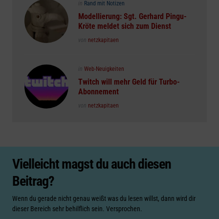
Posted
in
Rand mit Notizen
in
Modellierung: Sgt. Gerhard Pingu-
Kröte meldet sich zum Dienst
Posted
von
netzkapitaen
Posted
in
Web-Neuigkeiten
in
Twitch will mehr Geld für Turbo-
Abonnement
Posted
von
netzkapitaen
Vielleicht magst du auch diesen
Beitrag?
Wenn du gerade nicht genau weißt was du lesen willst, dann wird dir
dieser Bereich sehr behilflich sein. Versprochen.