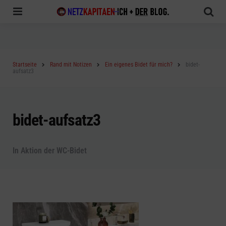
Menu
Sea
Startseite
Rand mit Notizen
Ein eigenes Bidet für mich?
bidet-
aufsatz3
bidet-aufsatz3
In Aktion der WC-Bidet