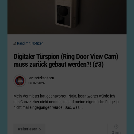
Categories
Posted
in
Rand mit Notizen
in
Digitaler Türspion (Ring Door View Cam)
muss zurück gebaut werden?! (#3)
Posted
von
netzkapitaen
06.02.2024
by
Mein Vermieter hat geantwortet. Naja, beantwortet würde ich
das Ganze eher nicht nennen, da auf meine eigentliche Frage ja
nicht mal eingegangen wurde. Das, was...
weiterlesen
2 min