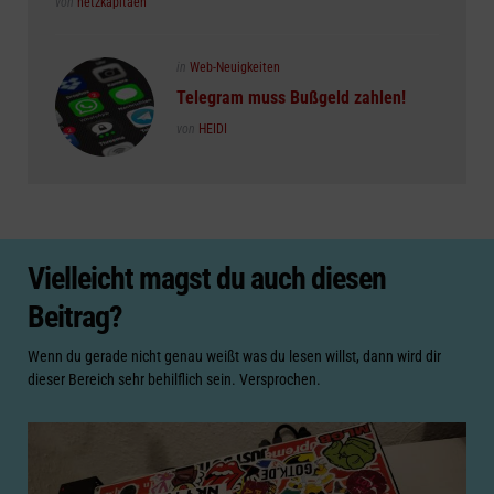
Posted
von
netzkapitaen
Posted
in
Web-Neuigkeiten
in
Telegram muss Bußgeld zahlen!
Posted
von
HEIDI
Vielleicht magst du auch diesen
Beitrag?
Wenn du gerade nicht genau weißt was du lesen willst, dann wird dir
dieser Bereich sehr behilflich sein. Versprochen.