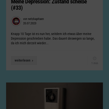
Meine Depression: Zustand scheiße
(#33)
Posted
von
netzkapitaen
20.07.2023
by
Knapp 10 Tage ist es nun her, seitdem ich etwas über meine
Depression geschrieben habe. Das dauert deswegen so lange,
da ich mich derzeit wieder...
weiterlesen
1 min