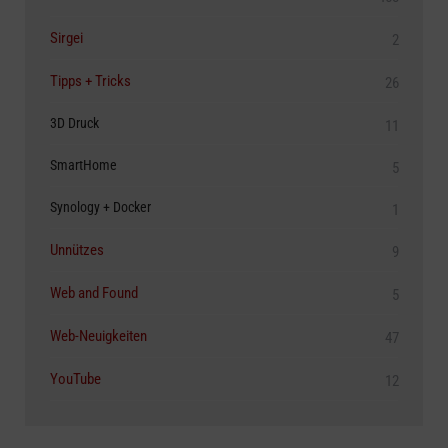
Sirgei
2
Tipps + Tricks
26
3D Druck
11
SmartHome
5
Synology + Docker
1
Unnützes
9
Web and Found
5
Web-Neuigkeiten
47
YouTube
12