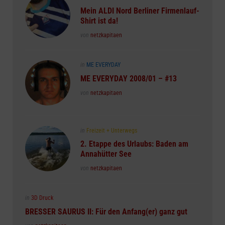
in
Mein ALDI Nord Berliner Firmenlauf-
Shirt ist da!
Posted
von
netzkapitaen
Posted
in
ME EVERYDAY
in
ME EVERYDAY 2008/01 – #13
Posted
von
netzkapitaen
Posted
in
Freizeit + Unterwegs
in
2. Etappe des Urlaubs: Baden am
Annahütter See
Posted
von
netzkapitaen
Posted
in
3D Druck
in
BRESSER SAURUS II: Für den Anfang(er) ganz gut