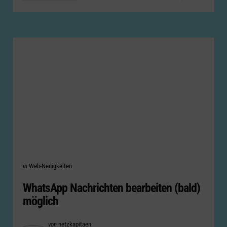
Categories
Posted
in
Web-Neuigkeiten
in
WhatsApp Nachrichten bearbeiten (bald)
möglich
Posted
von
netzkapitaen