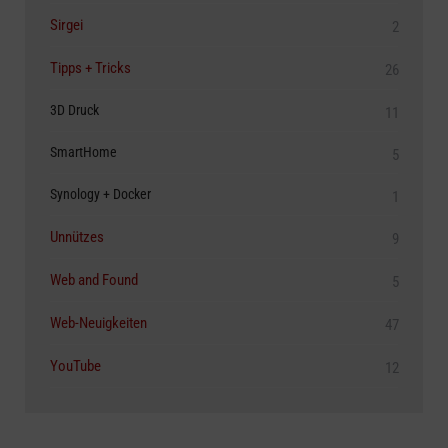
Sirgei
2
Tipps + Tricks
26
3D Druck
11
SmartHome
5
Synology + Docker
1
Unnützes
9
Web and Found
5
Web-Neuigkeiten
47
YouTube
12