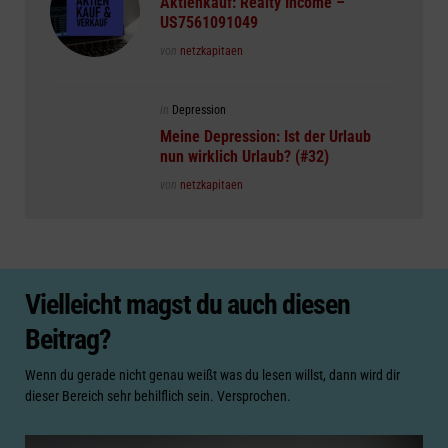
Aktienkauf: Realty Income –
US7561091049
Posted
von
netzkapitaen
Posted
in
Depression
in
Meine Depression: Ist der Urlaub
nun wirklich Urlaub? (#32)
Posted
von
netzkapitaen
Vielleicht magst du auch diesen
Beitrag?
Wenn du gerade nicht genau weißt was du lesen willst, dann wird dir
dieser Bereich sehr behilflich sein. Versprochen.