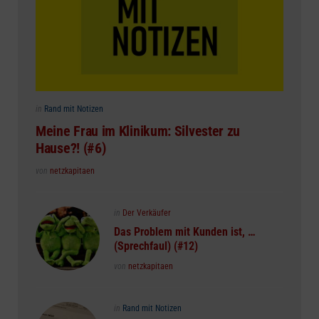
Posted
in
Rand mit Notizen
in
Meine Frau im Klinikum: Silvester zu
Hause?! (#6)
Posted
von
netzkapitaen
Posted
in
Der Verkäufer
in
Das Problem mit Kunden ist, …
(Sprechfaul) (#12)
Posted
von
netzkapitaen
Posted
in
Rand mit Notizen