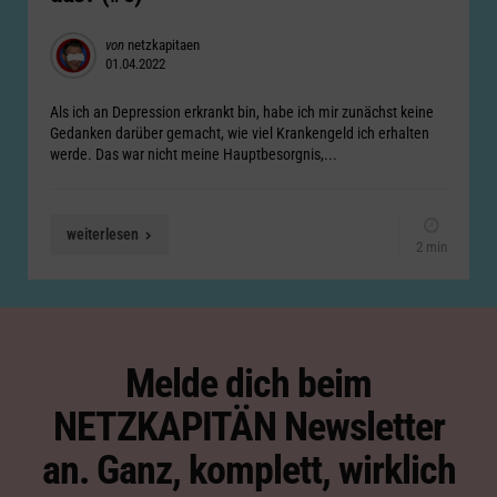
Posted
von
netzkapitaen
01.04.2022
by
Als ich an Depression erkrankt bin, habe ich mir zunächst keine
Gedanken darüber gemacht, wie viel Krankengeld ich erhalten
werde. Das war nicht meine Hauptbesorgnis,...
weiterlesen
2 min
Melde dich beim
NETZKAPITÄN Newsletter
an. Ganz, komplett, wirklich