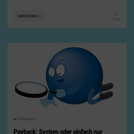
weiterlesen
1 min
Categories
Posted
in
Erfahrungen
in
Payback: System oder einfach nur