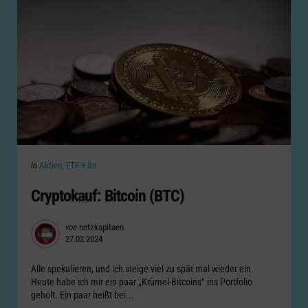
Categories
Posted
in
Aktien, ETF + So.
in
Cryptokauf: Bitcoin (BTC)
Posted
von
netzkapitaen
27.02.2024
by
Alle spekulieren, und ich steige viel zu spät mal wieder ein.
Heute habe ich mir ein paar „Krümel-Bitcoins“ ins Portfolio
geholt. Ein paar heißt bei...