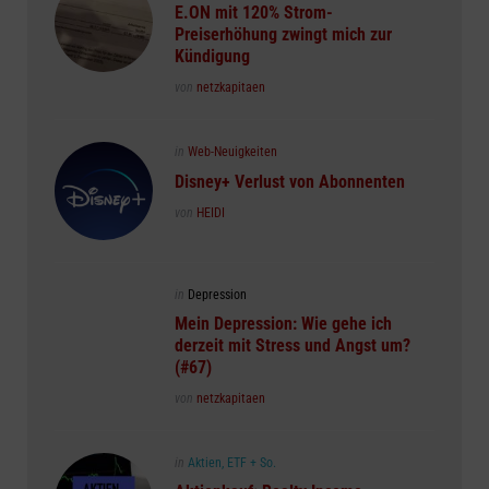
in
E.ON mit 120% Strom-
Preiserhöhung zwingt mich zur
Kündigung
Posted
von
netzkapitaen
Posted
in
Web-Neuigkeiten
in
Disney+ Verlust von Abonnenten
Posted
von
HEIDI
Posted
in
Depression
in
Mein Depression: Wie gehe ich
derzeit mit Stress und Angst um?
(#67)
Posted
von
netzkapitaen
Posted
in
Aktien, ETF + So.
in