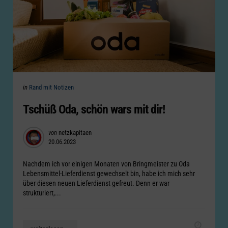
Categories
Posted
in
Rand mit Notizen
in
Tschüß Oda, schön wars mit dir!
Posted
von
netzkapitaen
20.06.2023
by
Nachdem ich vor einigen Monaten von Bringmeister zu Oda
Lebensmittel-Lieferdienst gewechselt bin, habe ich mich sehr
über diesen neuen Lieferdienst gefreut. Denn er war
strukturiert,...