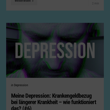
weiterlesen
2 min
Categories
Posted
in
Depression
in
Meine Depression: Krankengeldbezug
bei längerer Krankheit – wie funktioniert
das? (#6)