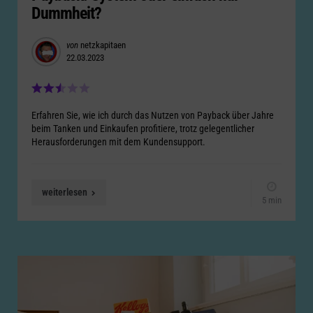
Dummheit?
Posted
von
netzkapitaen
22.03.2023
by
Erfahren Sie, wie ich durch das Nutzen von Payback über Jahre
beim Tanken und Einkaufen profitiere, trotz gelegentlicher
Herausforderungen mit dem Kundensupport.
weiterlesen
5 min