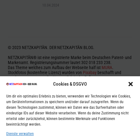
10.04.2024
© 2023 NETZKAPITÄN. DER NETZKAPITÄN BLOG.
NETZKAPITÄN® ist eine registrierte Marke beim Deutschen Patent- und
Markenamt. Registrierungsnummer lautet 302 018 233 238.
Das Theme welches zum Aufbau der Webseite half ist
MURA
.
Stockfotos (kostenfreie Lizenz) wurden von
Pixabay
beschafft und
werden, wenn notwendig, Namentlich in der Fußnote genannt.
Cookies & DSGVO
Zur Beitragserstellung und Korrektur wurde vereinzelt auf OpenAI
ChatGPT, Google Gemini aka Bard, Microsoft Bing und anderen KI-Typen
Um dir ein optimales Erlebnis zu bieten, verwenden wir Technologien wie Cookies,
zurückgegriffen.
um Geräteinformationen zu speichern und/oder darauf zuzugreifen. Wenn du
Aus dem Grund kann es vorkommen, das einige Beiträge halluzinieren
oder fehlerhaft sein können. Es werden jedoch Stichproben genommen
diesen Technologien zustimmst, können wir Daten wie das Surfverhalten oder
um auch diese Eventualitäten auszuschließen.
eindeutige IDs auf dieser Website verarbeiten. Wenn du deine Zustimmung nicht
erteilst oder zurückziehst, können bestimmte Merkmale und Funktionen
* Dies ist ein Bezahlter Link. Beim Kauf dieses Produktes bekomme ich
beeinträchtigt werden.
eine Provision. Die Provision wird nicht auf den Preis des Produktes
raufgeschlagen.
Dienste verwalten