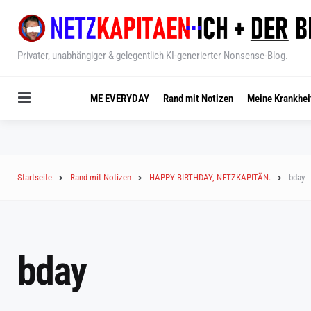
Privater, unabhängiger & gelegentlich KI-generierter Nonsense-Blog.
Menu
ME EVERYDAY
Rand mit Notizen
Meine Krankhei
Startseite
Rand mit Notizen
HAPPY BIRTHDAY, NETZKAPITÄN.
bday
bday