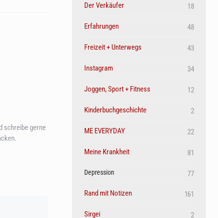
Der Verkäufer
18
Erfahrungen
48
Freizeit + Unterwegs
43
Instagram
34
Joggen, Sport + Fitness
12
Kinderbuchgeschichte
2
 schreibe gerne
ME EVERYDAY
22
acken.
Meine Krankheit
81
Depression
77
Rand mit Notizen
161
Sirgei
2