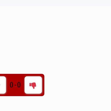
0
-
0