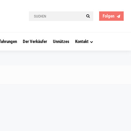
Search
Search
Folgen
for:
fahrungen
Der Verkäufer
Unnützes
Kontakt