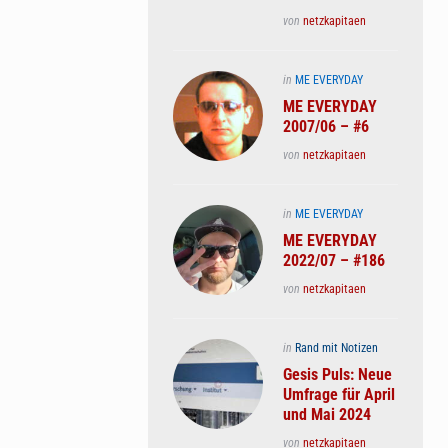
Posted
von
netzkapitaen
Posted
in
ME EVERYDAY
in
ME EVERYDAY
2007/06 – #6
Posted
von
netzkapitaen
Posted
in
ME EVERYDAY
in
ME EVERYDAY
2022/07 – #186
Posted
von
netzkapitaen
Posted
in
Rand mit Notizen
in
Gesis Puls: Neue
Umfrage für April
und Mai 2024
Posted
von
netzkapitaen