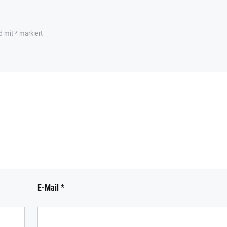
nd mit
*
markiert
E-Mail
*