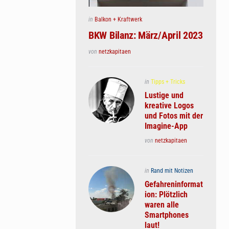
Posted
in
Balkon + Kraftwerk
in
BKW Bilanz: März/April 2023
Posted
von
netzkapitaen
Posted
in
Tipps + Tricks
in
Lustige und
kreative Logos
und Fotos mit der
Imagine-App
Posted
von
netzkapitaen
Posted
in
Rand mit Notizen
in
Gefahreninformat
ion: Plötzlich
waren alle
Smartphones
laut!