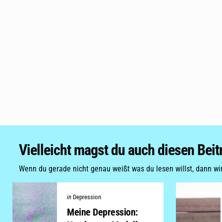
Vielleicht magst du auch diesen Beit
Wenn du gerade nicht genau weißt was du lesen willst, dann wird
Categories
Posted
in
Depression
in
Meine Depression: