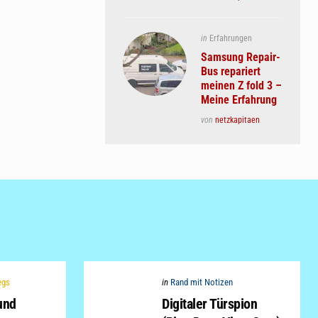
Posted
in
Erfahrungen
in
Samsung Repair-
Bus repariert
meinen Z fold 3 –
Meine Erfahrung
Posted
von
netzkapitaen
Categories
Posted
egs
in
Rand mit Notizen
in
und
Digitaler Türspion