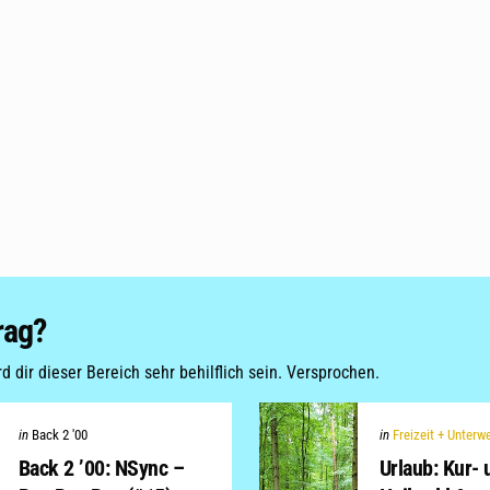
rag?
 dir dieser Bereich sehr behilflich sein. Versprochen.
Categories
Categories
Posted
Posted
in
Back 2 '00
in
Freizeit + Unterw
in
in
Back 2 ’00: NSync –
Urlaub: Kur- 