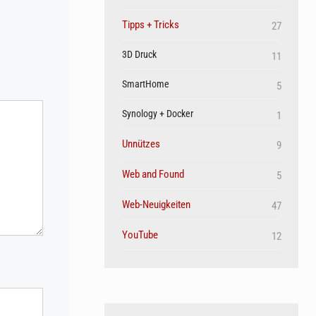
Tipps + Tricks
27
3D Druck
11
SmartHome
5
Synology + Docker
1
Unnützes
9
Web and Found
5
Web-Neuigkeiten
47
YouTube
12