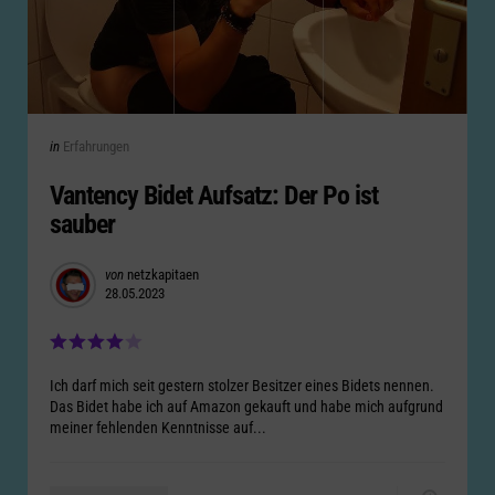
Categories
Posted
in
Erfahrungen
in
Vantency Bidet Aufsatz: Der Po ist
sauber
Posted
von
netzkapitaen
28.05.2023
by
Ich darf mich seit gestern stolzer Besitzer eines Bidets nennen.
Das Bidet habe ich auf Amazon gekauft und habe mich aufgrund
meiner fehlenden Kenntnisse auf...