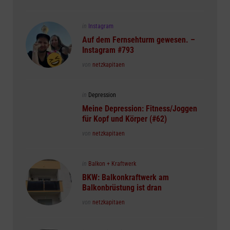
Posted
in
Instagram
in
Auf dem Fernsehturm gewesen. –
Instagram #793
Posted
von
netzkapitaen
Posted
in
Depression
in
Meine Depression: Fitness/Joggen
für Kopf und Körper (#62)
Posted
von
netzkapitaen
Posted
in
Balkon + Kraftwerk
in
BKW: Balkonkraftwerk am
Balkonbrüstung ist dran
Posted
von
netzkapitaen