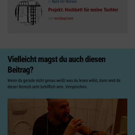
Posted
in
Rand mit Notizen
in
Projekt: Hochbett für meine Tochter
Posted
von
netzkapitaen
Vielleicht magst du auch diesen
Beitrag?
Wenn du gerade nicht genau weißt was du lesen willst, dann wird dir
dieser Bereich sehr behilflich sein. Versprochen.