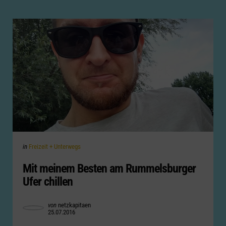
Categories
Posted
in
Freizeit + Unterwegs
in
Mit meinem Besten am Rummelsburger
Ufer chillen
Posted
von
netzkapitaen
25.07.2016
by