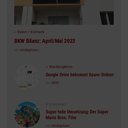
Posted
in
Balkon + Kraftwerk
in
BKW Bilanz: April/Mai 2023
Posted
von
netzkapitaen
Posted
in
Web-Neuigkeiten
in
Google Drive bekommt Spam-Ordner
Posted
von
HEIDI
Posted
in
Erfahrungen
in
Super tolle Umsetzung: Der Super
Mario Bros. Film
Posted
von
netzkapitaen