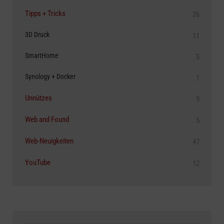
Tipps + Tricks
26
3D Druck
11
SmartHome
5
Synology + Docker
1
Unnützes
9
Web and Found
5
Web-Neuigkeiten
47
YouTube
12