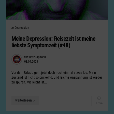
Categories
Posted
in
Depression
in
Meine Depression: Reisezeit ist meine
liebste Symptomzeit (#48)
Posted
von
netzkapitaen
08.09.2023
by
Vor dem Urlaub geht jetzt doch noch einmal etwas los. Mein
Zustand ist nicht so prickelnd, und leichte Anspannung ist wieder
zu spüren. Vielleicht ist...
weiterlesen
1 min