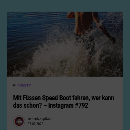
Categories
Posted
in
Instagram
in
Mit Füssen Speed Boot fahren, wer kann
das schon? – Instagram #792
Posted
von
netzkapitaen
07.07.2023
by