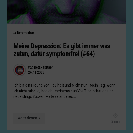
Categories
Posted
in
Depression
in
Meine Depression: Es gibt immer was
zutun, dafür symptomfrei (#64)
Posted
von
netzkapitaen
26.11.2023
by
Ich bin ein Freund von Faulheit und Nichtstun. Mein Tag, wenn
ich nicht arbeite, besteht meistens aus YouTube schauen und
neuerdings Zocken – etwas anderes...
weiterlesen
2 min