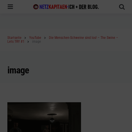
Menu
Sea
Startseite
YouTube
Die Menschen-Schweine sind los! – The Swine –
Lets TRY #1
image
image