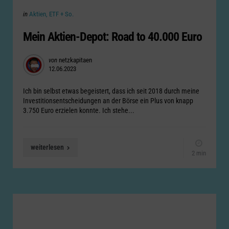
Categories
Posted
in
Aktien, ETF + So.
in
Mein Aktien-Depot: Road to 40.000 Euro
Posted
von
netzkapitaen
12.06.2023
by
Ich bin selbst etwas begeistert, dass ich seit 2018 durch meine
Investitionsentscheidungen an der Börse ein Plus von knapp
3.750 Euro erzielen konnte. Ich stehe...
weiterlesen
2 min