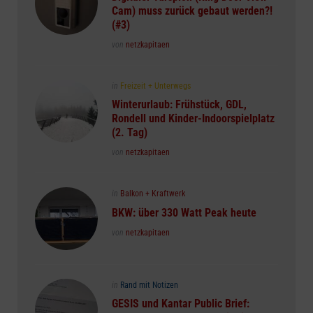
Cam) muss zurück gebaut werden?!
(#3)
Posted
von
netzkapitaen
Posted
in
Freizeit + Unterwegs
in
Winterurlaub: Frühstück, GDL,
Rondell und Kinder-Indoorspielplatz
(2. Tag)
Posted
von
netzkapitaen
Posted
in
Balkon + Kraftwerk
in
BKW: über 330 Watt Peak heute
Posted
von
netzkapitaen
Posted
in
Rand mit Notizen
in
GESIS und Kantar Public Brief: