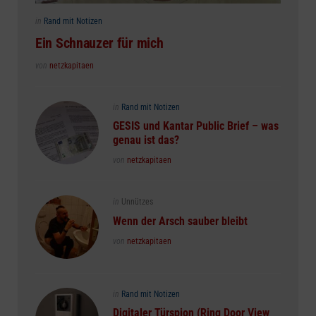
Posted
in
Rand mit Notizen
in
Ein Schnauzer für mich
Posted
von
netzkapitaen
Posted
in
Rand mit Notizen
in
GESIS und Kantar Public Brief – was
genau ist das?
Posted
von
netzkapitaen
Posted
in
Unnützes
in
Wenn der Arsch sauber bleibt
Posted
von
netzkapitaen
Posted
in
Rand mit Notizen
in
Digitaler Türspion (Ring Door View