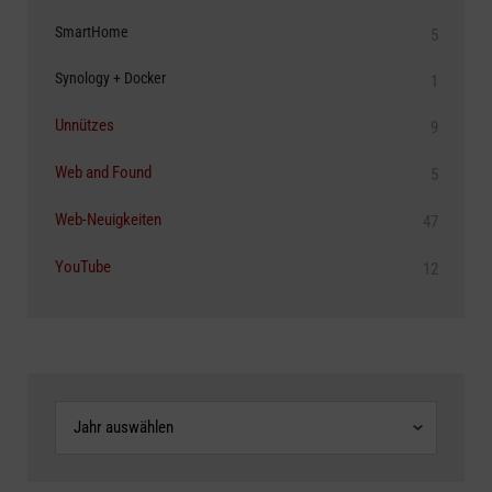
SmartHome
5
Synology + Docker
1
Unnützes
9
Web and Found
5
Web-Neuigkeiten
47
YouTube
12
Archive