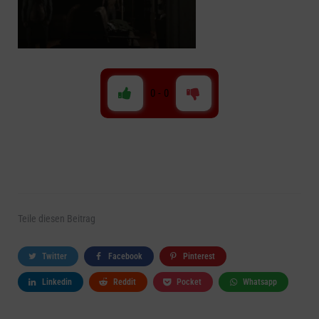
0
-
0
Teile
diesen Beitrag
Twitter
Facebook
Pinterest
Linkedin
Reddit
Pocket
Whatsapp