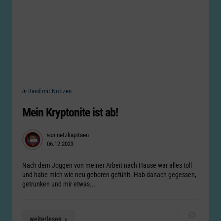
Categories
Posted
in
Rand mit Notizen
in
Mein Kryptonite ist ab!
Posted
von
netzkapitaen
06.12.2023
by
Nach dem Joggen von meiner Arbeit nach Hause war alles toll
und habe mich wie neu geboren gefühlt. Hab danach gegessen,
getrunken und mir etwas...
weiterlesen