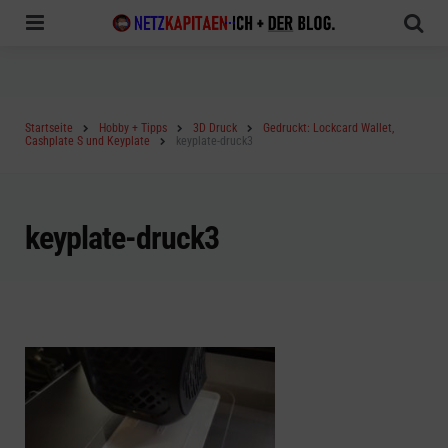
Menu
Sea
Startseite
Hobby + Tipps
3D Druck
Gedruckt: Lockcard Wallet,
Cashplate S und Keyplate
keyplate-druck3
keyplate-druck3