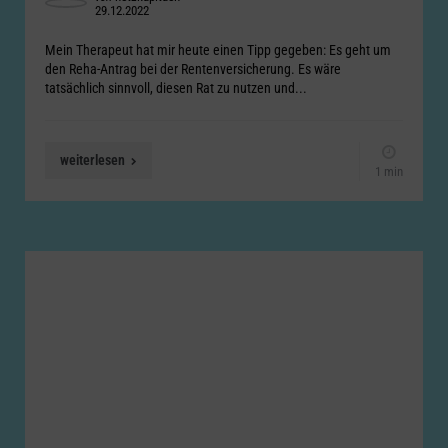
29.12.2022
by
Mein Therapeut hat mir heute einen Tipp gegeben: Es geht um
den Reha-Antrag bei der Rentenversicherung. Es wäre
tatsächlich sinnvoll, diesen Rat zu nutzen und...
weiterlesen
1 min