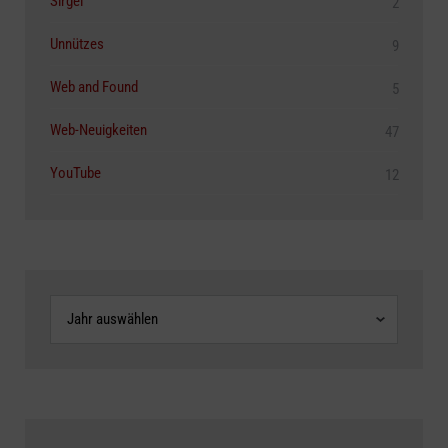
Sirgei
2
Unnützes
9
Web and Found
5
Web-Neuigkeiten
47
YouTube
12
Archive