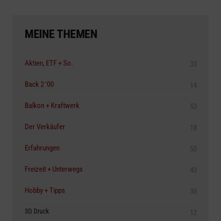
MEINE THEMEN
Aktien, ETF + So.
33
Back 2 '00
14
Balkon + Kraftwerk
53
Der Verkäufer
18
Erfahrungen
50
Freizeit + Unterwegs
43
Hobby + Tipps
30
3D Druck
12