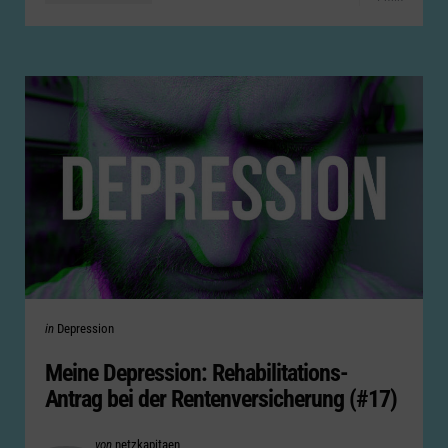
Categories
Posted
in
Depression
in
Meine Depression: Rehabilitations-
Antrag bei der Rentenversicherung (#17)
Posted
von
netzkapitaen