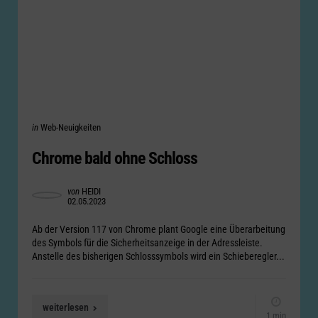
Categories
Posted
in
Web-Neuigkeiten
in
Chrome bald ohne Schloss
Posted
von
HEIDI
02.05.2023
by
Ab der Version 117 von Chrome plant Google eine Überarbeitung
des Symbols für die Sicherheitsanzeige in der Adressleiste.
Anstelle des bisherigen Schlosssymbols wird ein Schieberegler...
weiterlesen
1 min