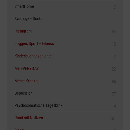
SmartHome
7
Synology + Docker
1
Instagram
34
Joggen, Sport + Fitness
12
Kinderbuchgeschichte
2
ME EVERYDAY
22
Meine Krankheit
85
Depression
77
Psychosomatische Tagesklink
4
Rand mit Notizen
161