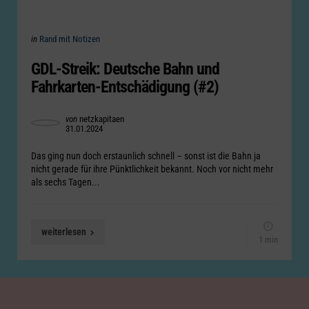
Categories
Posted
in
Rand mit Notizen
in
GDL-Streik: Deutsche Bahn und
Fahrkarten-Entschädigung (#2)
Posted
von
netzkapitaen
31.01.2024
by
Das ging nun doch erstaunlich schnell – sonst ist die Bahn ja
nicht gerade für ihre Pünktlichkeit bekannt. Noch vor nicht mehr
als sechs Tagen...
weiterlesen
1 min