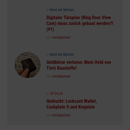
Posted
in
Rand mit Notizen
in
Digitaler Türspion (Ring Door View
Cam) muss zurück gebaut werden?!
(#1)
Posted
von
netzkapitaen
Posted
in
Rand mit Notizen
in
Geldbörse verloren: Mein Held von
Tietz Baustoffe!
Posted
von
netzkapitaen
Posted
in
3D Druck
in
Gedruckt: Lockcard Wallet,
Cashplate S und Keyplate
Posted
von
netzkapitaen