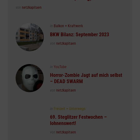
Posted
von
netzkapitaen
Posted
in
Balkon + Kraftwerk
in
BKW Bilanz: September 2023
Posted
von
netzkapitaen
Posted
in
YouTube
in
Horror-Zombie Jagt auf mich selbst
– DEAD SWARM
Posted
von
netzkapitaen
Posted
in
Freizeit + Unterwegs
in
69. Steglitzer Festwochen –
lohnenswert!
Posted
von
netzkapitaen