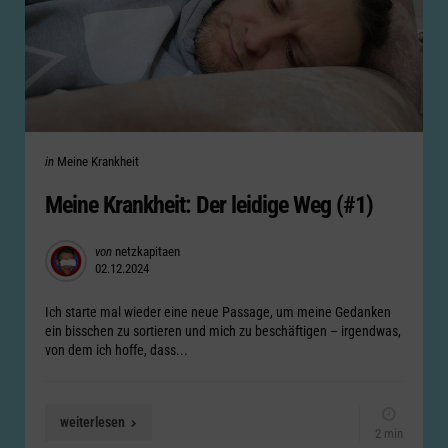
Categories
Posted
in
Meine Krankheit
in
Meine Krankheit: Der leidige Weg (#1)
Posted
von
netzkapitaen
02.12.2024
by
Ich starte mal wieder eine neue Passage, um meine Gedanken
ein bisschen zu sortieren und mich zu beschäftigen – irgendwas,
von dem ich hoffe, dass...
weiterlesen
2 min