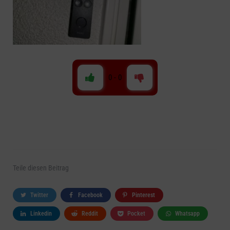
0
-
0
Teile
diesen Beitrag
Twitter
Facebook
Pinterest
Linkedin
Reddit
Pocket
Whatsapp