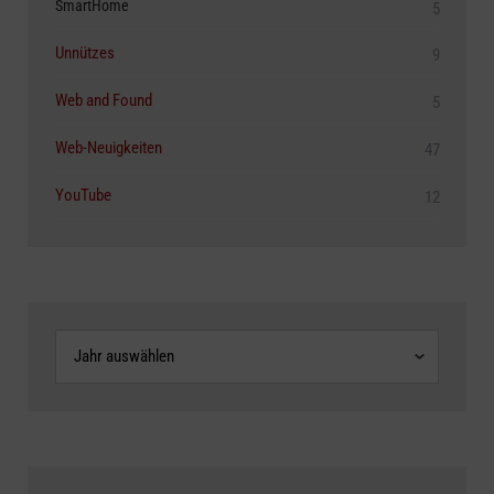
SmartHome
5
Unnützes
9
Web and Found
5
Web-Neuigkeiten
47
YouTube
12
Archive