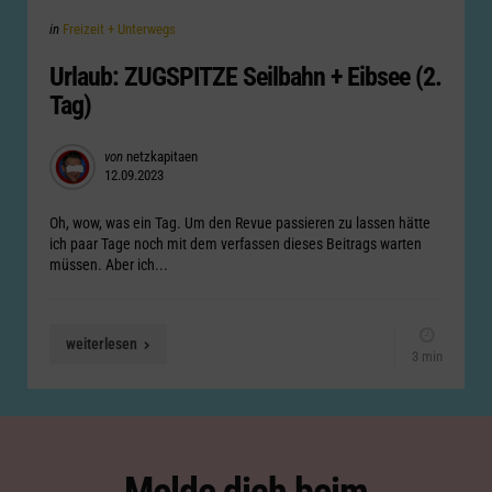
Categories
Posted
in
Freizeit + Unterwegs
in
Urlaub: ZUGSPITZE Seilbahn + Eibsee (2.
Tag)
Posted
von
netzkapitaen
12.09.2023
by
Oh, wow, was ein Tag. Um den Revue passieren zu lassen hätte
ich paar Tage noch mit dem verfassen dieses Beitrags warten
müssen. Aber ich...
weiterlesen
3 min
Melde dich beim