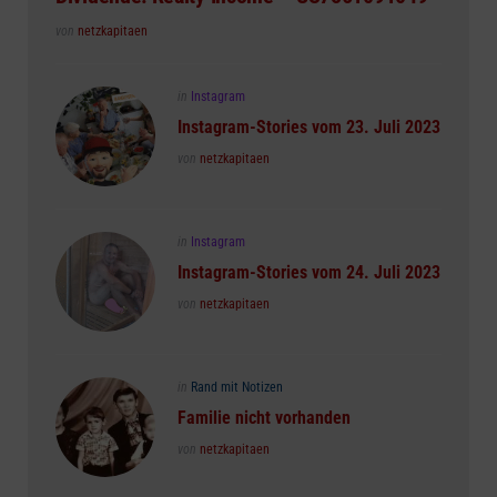
Posted
von
netzkapitaen
Posted
in
Instagram
in
Instagram-Stories vom 23. Juli 2023
Posted
von
netzkapitaen
Posted
in
Instagram
in
Instagram-Stories vom 24. Juli 2023
Posted
von
netzkapitaen
Posted
in
Rand mit Notizen
in
Familie nicht vorhanden
Posted
von
netzkapitaen