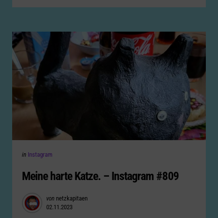
Categories
Posted
in
Instagram
in
Meine harte Katze. – Instagram #809
Posted
von
netzkapitaen
02.11.2023
by