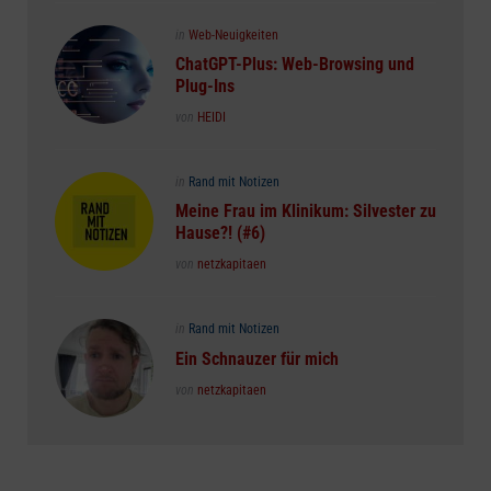
Posted
in
Web-Neuigkeiten
in
ChatGPT-Plus: Web-Browsing und
Plug-Ins
Posted
von
HEIDI
Posted
in
Rand mit Notizen
in
Meine Frau im Klinikum: Silvester zu
Hause?! (#6)
Posted
von
netzkapitaen
Posted
in
Rand mit Notizen
in
Ein Schnauzer für mich
Posted
von
netzkapitaen