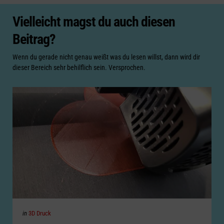
Vielleicht magst du auch diesen
Beitrag?
Wenn du gerade nicht genau weißt was du lesen willst, dann wird dir
dieser Bereich sehr behilflich sein. Versprochen.
Categories
Posted
in
3D Druck
in