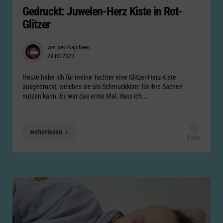
Gedruckt: Juwelen-Herz Kiste in Rot-
Glitzer
Posted
von
netzkapitaen
29.03.2023
by
Heute habe ich für meine Tochter eine Glitzer-Herz-Kiste
ausgedruckt, welches sie als Schmuckkiste für ihre Sachen
nutzen kann. Es war das erste Mal, dass ich...
weiterlesen
2 min