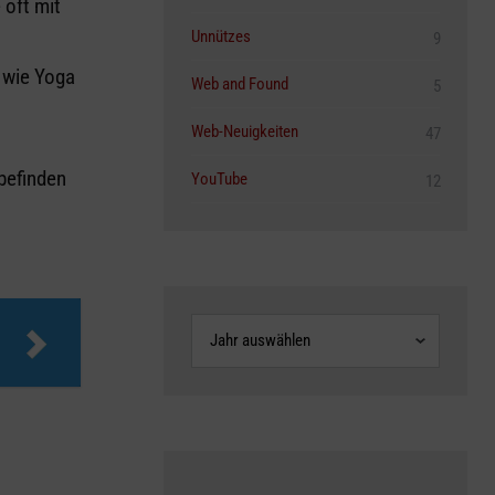
oft mit
Unnützes
9
 wie Yoga
Web and Found
5
Web-Neuigkeiten
47
befinden
YouTube
12
Archive