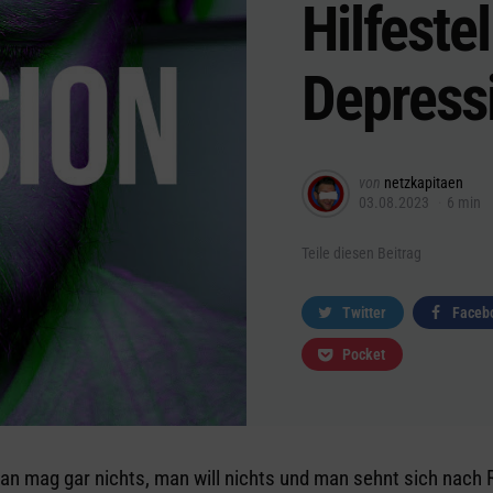
Hilfeste
Depress
Posted
von
netzkapitaen
03.08.2023
6 min
by
Teile
diesen Beitrag
Twitter
Faceb
Pocket
an mag gar nichts, man will nichts und man sehnt sich nach 