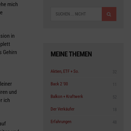
SUCHEN
iehe mich
ie
sion in
plett
s Gehirn
MEINE THEMEN
Aktien, ETF + So.
32
leiner
Back 2 '00
11
üren und
Balkon + Kraftwerk
52
r ich
Der Verkäufer
18
Erfahrungen
48
auf