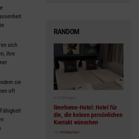
he
assenheit
ie
RANDOM
ren sich
, ihre
ner
 indem sie
nen oft
Posted
in
Erfahrungen
in
limehome-Hotel: Hotel für
 Fähigkeit
die, die keinen persönlichen
en
Kontakt wünschen
n
Posted
von
netzkapitaen