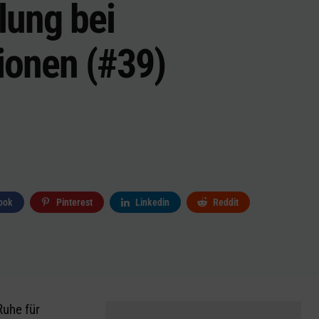
llung bei
ionen (#39)
ook
Pinterest
Linkedin
Reddit
Ruhe für