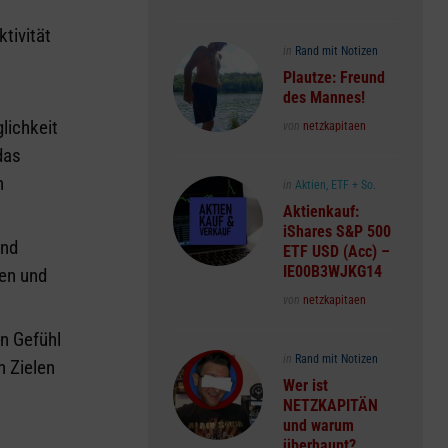
tivität
Posted
in
Rand mit Notizen
in
Plautze: Freund
des Mannes!
lichkeit
Posted
von
netzkapitaen
das
n
Posted
in
Aktien, ETF + So.
in
Aktienkauf:
iShares S&P 500
und
ETF USD (Acc) –
IE00B3WJKG14
gen und
Posted
von
netzkapitaen
n Gefühl
Posted
in
Rand mit Notizen
n Zielen
in
Wer ist
NETZKAPITÄN
und warum
überhaupt?