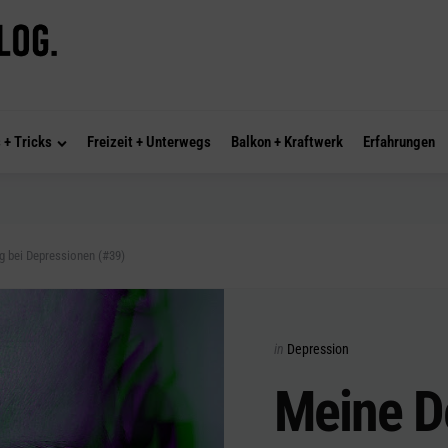
 + Tricks
Freizeit + Unterwegs
Balkon + Kraftwerk
Erfahrungen
ng bei Depressionen (#39)
Categories
Posted
in
Depression
in
Meine D