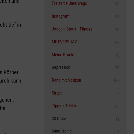
eiten und
Freizeit + Unterwegs
42
Instagram
34
ht tief in
Joggen, Sport + Fitness
12
ME EVERYDAY
22
Meine Krankheit
78
Depression
77
n Körper
urch kann
Rand mit Notizen
157
.
Sirgei
2
gehen.
Tipps + Tricks
25
che
3D Druck
11
SmartHome
5