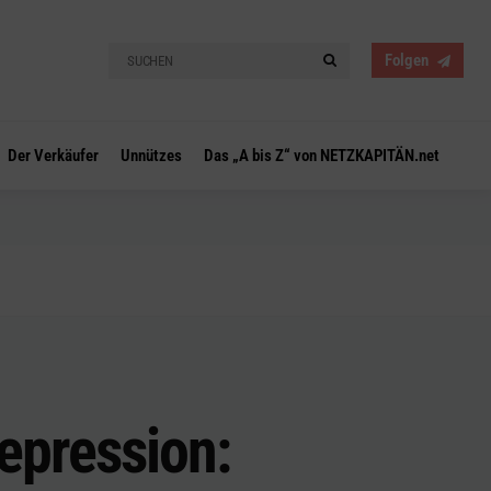
Search
Search
Folgen
for:
Der Verkäufer
Unnützes
Das „A bis Z“ von NETZKAPITÄN.net
epression: