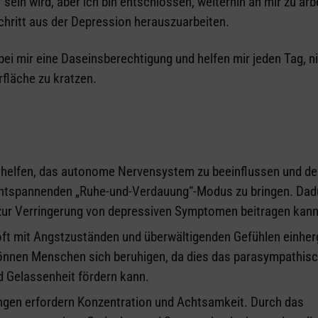
sein wird, aber ich bin entschlossen, weiterhin an mir zu arb
Schritt aus der Depression herauszuarbeiten.
ei mir eine Daseinsberechtigung und helfen mir jeden Tag, nic
fläche zu kratzen.
helfen, das autonome Nervensystem zu beeinflussen und de
entspannenden „Ruhe-und-Verdauung“-Modus zu bringen. Dad
zur Verringerung von depressiven Symptomen beitragen kann
ft mit Angstzuständen und überwältigenden Gefühlen einher
önnen Menschen sich beruhigen, da dies das parasympathis
 Gelassenheit fördern kann.
gen erfordern Konzentration und Achtsamkeit. Durch das