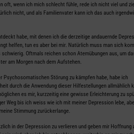
oft, wenn ich mich schlecht fühle, rede ich nicht viel und z
türlich nicht, und als Familienvater kann ich das auch irgendw
entdeckt habe, mit denen ich die derzeitige andauernde Depres
ngt helfen, tun es aber bei mir. Natürlich muss man sich kom
s schwierig. Oftmals reichen schon Atemübungen aus, um da
enster am Morgen nach dem Aufstehen.
der Psychosomatischen Störung zu kämpfen habe, habe ich
heit durch die Anwendung dieser Hilfestellungen allmählich k
lichen es mir, kurzzeitig eine gewisse Erleichterung zu sp
er Weg bis ich weiss wie ich mit meiner Depression lebe, abe
r meine Stimmung zurückerlange.
nzlich in der Depression zu verlieren und geben mir Hoffnung 