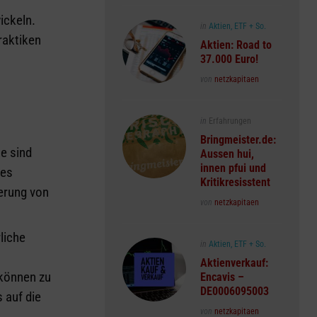
ickeln.
Posted
in
Aktien, ETF + So.
raktiken
in
Aktien: Road to
37.000 Euro!
Posted
von
netzkapitaen
Posted
in
Erfahrungen
in
Bringmeister.de:
e sind
Aussen hui,
innen pfui und
des
Kritikresisstent
erung von
Posted
von
netzkapitaen
liche
Posted
in
Aktien, ETF + So.
in
Aktienverkauf:
 können zu
Encavis –
DE0006095003
 auf die
Posted
von
netzkapitaen