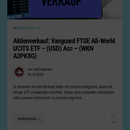
Categories
Posted
in
Aktien, ETF + So.
in
Aktienverkauf: Vanguard FTSE All-World
UCITS ETF – (USD) Acc – (WKN
A2PKXG)
Posted
von
netzkapitaen
04.10.2023
by
In meinem letzten Beitrag habe ich bereits mitgeteilt, dass ich
einige ETFs loswerden möchte. Diese sind entweder redundant
oder passen nicht mehr zu meiner eigenen...
weiterlesen
1 min