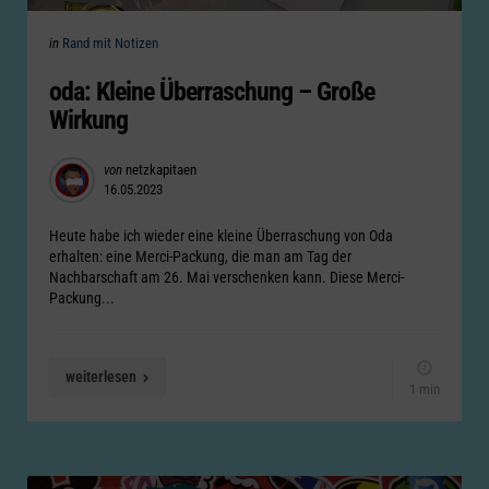
Categories
Posted
in
Rand mit Notizen
in
oda: Kleine Überraschung – Große
Wirkung
Posted
von
netzkapitaen
16.05.2023
by
Heute habe ich wieder eine kleine Überraschung von Oda
erhalten: eine Merci-Packung, die man am Tag der
Nachbarschaft am 26. Mai verschenken kann. Diese Merci-
Packung...
weiterlesen
1 min