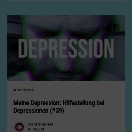
Categories
Posted
in
Depression
in
Meine Depression: Hilfestellung bei
Depressionen (#39)
Posted
von
netzkapitaen
03.08.2023
by