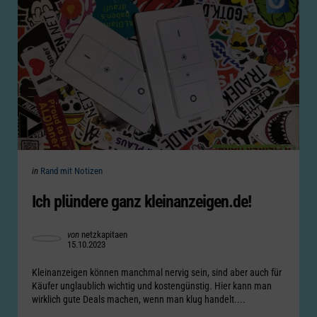
Categories
Posted
in
Rand mit Notizen
in
Ich plündere ganz kleinanzeigen.de!
Posted
von
netzkapitaen
15.10.2023
by
Kleinanzeigen können manchmal nervig sein, sind aber auch für
Käufer unglaublich wichtig und kostengünstig. Hier kann man
wirklich gute Deals machen, wenn man klug handelt....