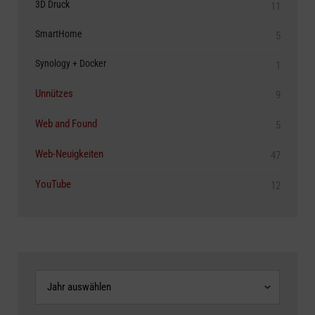
3D Druck
11
SmartHome
5
Synology + Docker
1
Unnützes
9
Web and Found
5
Web-Neuigkeiten
47
YouTube
12
Archive