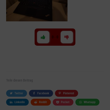
0
-
0
Teile
diesen Beitrag
Twitter
Facebook
Pinterest
Linkedin
Reddit
Pocket
Whatsapp