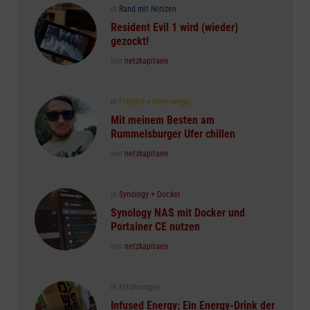
Posted
in
Rand mit Notizen
in
Resident Evil 1 wird (wieder)
gezockt!
Posted
von
netzkapitaen
Posted
in
Freizeit + Unterwegs
in
Mit meinem Besten am
Rummelsburger Ufer chillen
Posted
von
netzkapitaen
Posted
in
Synology + Docker
in
Synology NAS mit Docker und
Portainer CE nutzen
Posted
von
netzkapitaen
Posted
in
Erfahrungen
in
Infused Energy: Ein Energy-Drink der