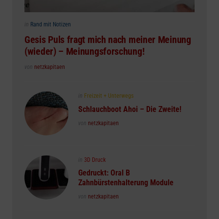
Posted
in
Rand mit Notizen
in
Gesis Puls fragt mich nach meiner Meinung
(wieder) – Meinungsforschung!
Posted
von
netzkapitaen
Posted
in
Freizeit + Unterwegs
in
Schlauchboot Ahoi – Die Zweite!
Posted
von
netzkapitaen
Posted
in
3D Druck
in
Gedruckt: Oral B
Zahnbürstenhalterung Module
Posted
von
netzkapitaen